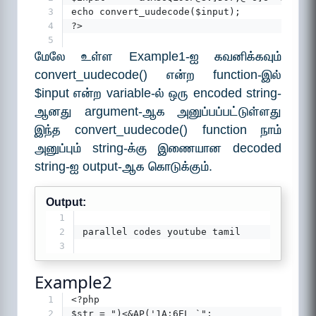
3
echo convert_uudecode($input);   
4
?>
5
மேலே உள்ள Example1-ஐ கவனிக்கவும்
convert_uudecode() என்ற function-இல்
$input என்ற variable-ல் ஒரு encoded string-
ஆனது argument-ஆக அனுப்பப்பட்டுள்ளது
இந்த convert_uudecode() function நாம்
அனுப்பும் string-க்கு இணையான decoded
string-ஐ output-ஆக கொடுக்கும்.
Output:
1
2
parallel codes youtube tamil
3
Example2
1
<?php
2
$str = ")<&AP('1A;6EL `";