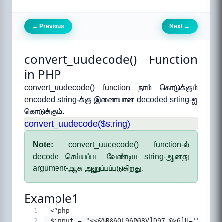
Previous
Next
←
→
convert_uudecode() Function
in PHP
convert_uudecode() function நாம் கொடுக்கும்
encoded string-க்கு இணையான decoded srting-ஐ
கொடுக்கும்.
convert_uudecode($string)
Note:
convert_uudecode() function-ல்
decode செய்யப்பட வேண்டிய string-ஆனது
argument-ஆக அனுப்பப்படுகிறது.
Example1
1
<?php
2
$input = "<<&%R86QL96P@8V]D97,@>6]U='5B92!T