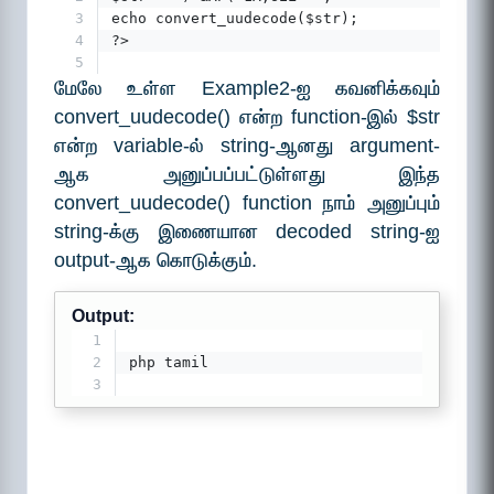
3
echo convert_uudecode($str);
4
?>
5
மேலே உள்ள Example2-ஐ கவனிக்கவும்
convert_uudecode() என்ற function-இல் $str
என்ற variable-ல் string-ஆனது argument-
ஆக அனுப்பப்பட்டுள்ளது இந்த
convert_uudecode() function நாம் அனுப்பும்
string-க்கு இணையான decoded string-ஐ
output-ஆக கொடுக்கும்.
Output:
1
2
php tamil
3