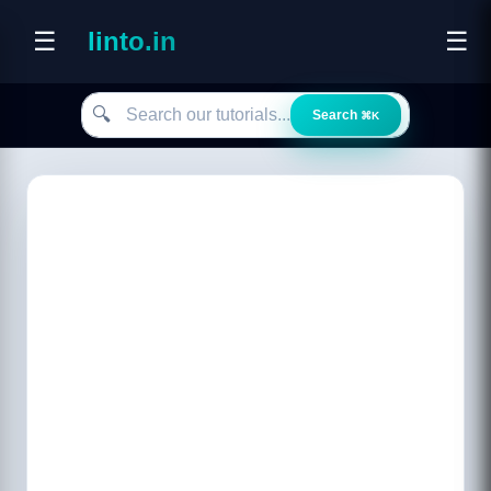
☰
linto.in
☰
Search our tutorials
🔍
Search
⌘K