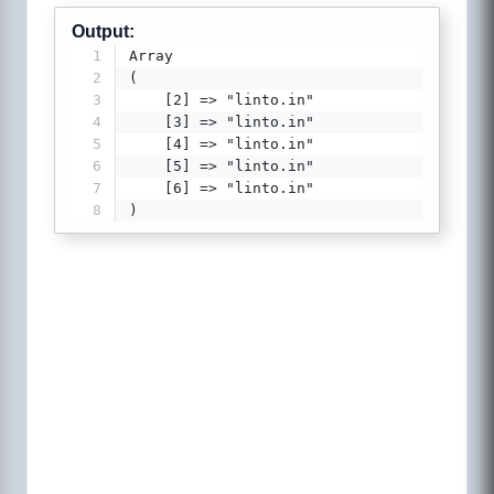
Output:
1
Array
2
(
3
    [2] => "linto.in"
4
    [3] => "linto.in"
5
    [4] => "linto.in"
6
    [5] => "linto.in"
7
    [6] => "linto.in"
8
)