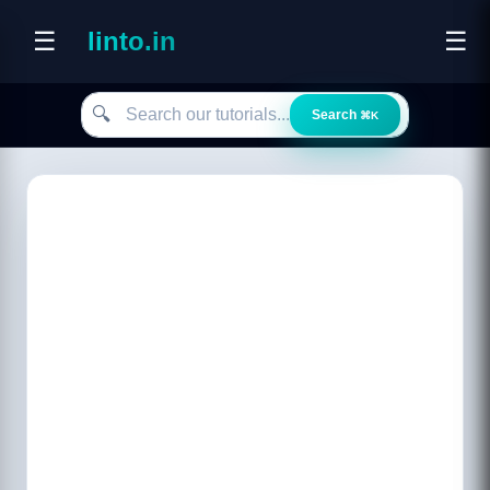
☰
linto.in
☰
Search our tutorials
🔍
Search
⌘K