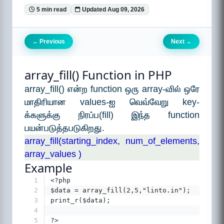
5 min read
Updated Aug 09, 2026
Previous
Next
←
→
array_fill() Function in PHP
array_fill() என்ற function ஒரு array-வில் ஒரே
மாதிரியான values-ஐ வெவ்வேறு key-
க்களுக்கு நிரப்ப(fill) இந்த function
பயன்படுத்தபடுகிறது.
array_fill(starting_index, num_of_elements,
array_values )
Example
1
<?php
2
$data = array_fill(2,5,"linto.in");
3
print_r($data);
4
5
?>