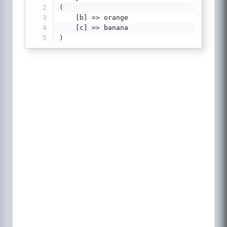
2
(
3
    [b] => orange
4
    [c] => banana
5
)