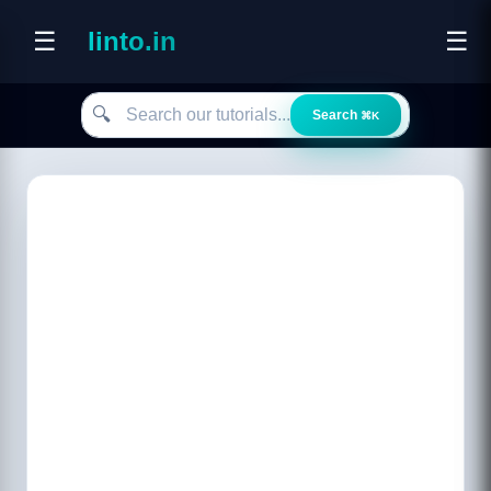
☰
linto.in
☰
Search our tutorials
🔍
Search
⌘K