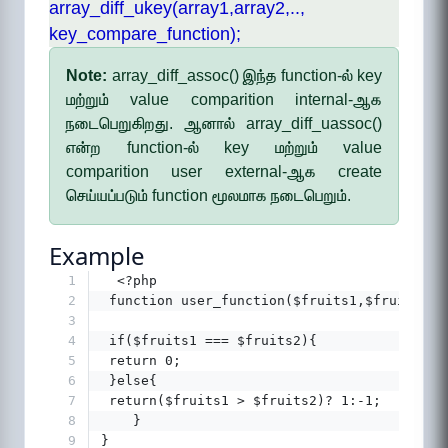
array_diff_ukey(array1,array2,..,
key_compare_function);
Note:
array_diff_assoc() இந்த function-ல் key
மற்றும் value comparition internal-ஆக
நடைபெறுகிறது. ஆனால் array_diff_uassoc()
என்ற function-ல் key மற்றும் value
comparition user external-ஆக create
செய்யப்படும் function மூலமாக நடைபெறும்.
Example
1
<?php
2
 function user_function($fruits1,$fruits2){
3
4
 if($fruits1 === $fruits2){
5
 return 0;
6
 }else{
7
 return($fruits1 > $fruits2)? 1:-1;
8
    }
9
}