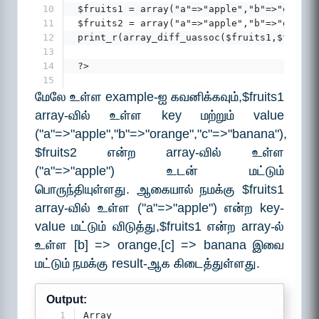
10
 $fruits1 = array("a"=>"apple","b"=>"orange
11
 $fruits2 = array("a"=>"apple","b"=>"grapes
12
 print_r(array_diff_uassoc($fruits1,$fruits
13
14
 ?>
15
மேலே உள்ள example-ஐ கவனிக்கவும்,$fruits1
array-வில் உள்ள key மற்றும் value
("a"=>"apple","b"=>"orange","c"=>"banana"),
$fruits2 என்ற array-வில் உள்ள
("a"=>"apple") உடன் மட்டும்
பொருந்தியுள்ளது. ஆகையால் நமக்கு $fruits1
array-வில் உள்ள ("a"=>"apple") என்ற key-
value மட்டும் விடுத்து,$fruits1 என்ற array-ல்
உள்ள [b] => orange,[c] => banana இவை
மட்டும் நமக்கு result-ஆக கிடைத்துள்ளது.
Output:
1
Array