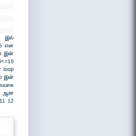
p இல்
=15 என
op இன்
i<=15
ை loop
p இன்
கியமாக
te ஆன
 11 12