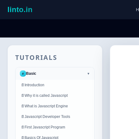
linto.in
H
TUTORIALS
Basic
#
▼
📄
Introduction
📄
Why it is called Javascript
📄
What is Javascript Engine
📄
Javascript Developer Tools
📄
First Javascript Program
📄
Basics Of Javascript