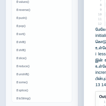
7
📄
values()
8
9
📄
reverse()
10
📄
push()
11
12
📄
pop()
மேலே
📄
sort()
initi
கொடுக
📄
shift()
உள்ள
📄
shift()
i les
📄
slice()
இன் 
உள்ளே
📄
reduce()
incr
📄
unshift()
பின்ப
📄
some()
13 14
📄
splice()
Out
📄
toString()
1