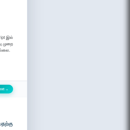
ipt இல்
வு முறை
ல்லை.
ext
→
வதற்கு