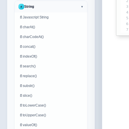
2
3
String
#
▼
4
📄
Javascript String
5
6
📄
charAt()
7
📄
charCodeAt()
📄
concat()
📄
indexOf()
📄
search()
📄
replace()
📄
substr()
📄
slice()
📄
toLowerCase()
📄
toUpperCase()
📄
valueOf()