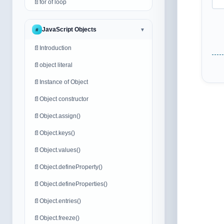
📄
for of loop
JavaScript Objects
#
▼
📄
Introduction
📄
object literal
📄
Instance of Object
📄
Object constructor
📄
Object.assign()
📄
Object.keys()
📄
Object.values()
📄
Object.defineProperty()
📄
Object.defineProperties()
📄
Object.entries()
📄
Object.freeze()