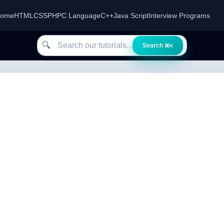
ome
HTML
CSS
PHP
C Language
C++
Java Script
Interview Programs
Search our tutorials
🔍
Search
⌘K