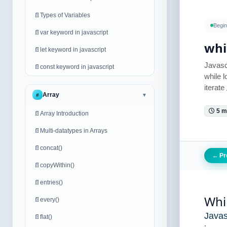
📄
Types of Variables
Begin
📄
var keyword in javascript
whi
📄
let keyword in javascript
Javasc
📄
const keyword in javascript
while 
iterat
Array
#
▼
5 m
📄
Array Introduction
📄
Multi-datatypes in Arrays
📄
concat()
Pr
←
📄
copyWithin()
📄
entries()
Whil
📄
every()
Javas
📄
flat()