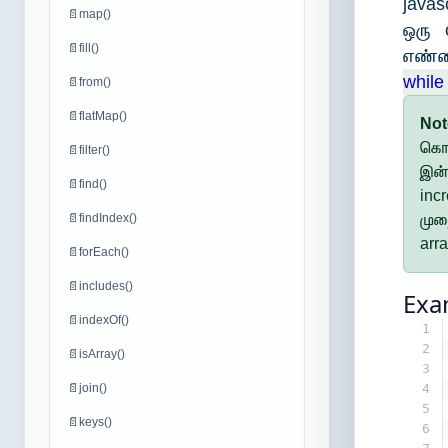
javas
📄
map()
ஒரு 
📄
fill()
எண்ண
while
📄
from()
📄
flatMap()
No
கொட
📄
filter()
இன்
📄
find()
inc
📄
findIndex()
முற
arr
📄
forEach()
📄
includes()
Exa
📄
indexOf()
1
2
📄
isArray()
3
📄
join()
4
5
📄
keys()
6