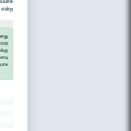
கியமாக
 என்ற
னது
loop
ங்கு
வளவு
்பாக