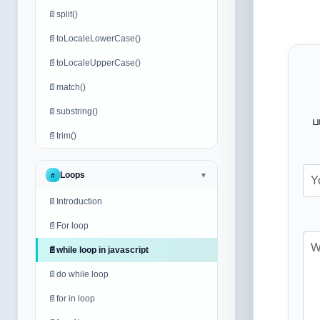
📄
split()
📄
toLocaleLowerCase()
📄
toLocaleUpperCase()
📄
match()
📄
substring()
ப
📄
trim()
Loops
#
▼
📄
Introduction
📄
For loop
📄
while loop in javascript
📄
do while loop
📄
for in loop