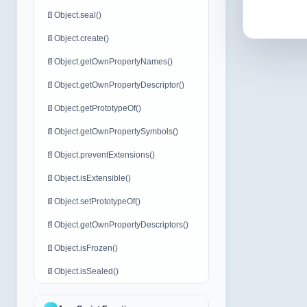
📄
Object.seal()
📄
Object.create()
📄
Object.getOwnPropertyNames()
📄
Object.getOwnPropertyDescriptor()
📄
Object.getPrototypeOf()
📄
Object.getOwnPropertySymbols()
📄
Object.preventExtensions()
📄
Object.isExtensible()
📄
Object.setPrototypeOf()
📄
Object.getOwnPropertyDescriptors()
📄
Object.isFrozen()
📄
Object.isSealed()