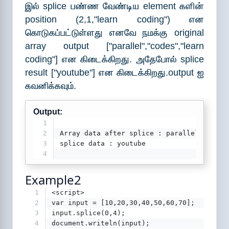
இல் splice பண்ண வேண்டிய element களின்
position (2,1,"learn coding") என
கொடுகப்பட்டுள்ளது எனவே நமக்கு original
array output ["parallel","codes","learn
coding"] என கிடைக்கிறது. அதேபோல் splice
result ["youtube"] என கிடைக்கிறது.output ஐ
கவனிக்கவும்.
Output:
1
2
Array data after splice : parallel,codes,
3
splice data : youtube
4
Example2
1
<script>
2
var input = [10,20,30,40,50,60,70];
3
input.splice(0,4);
4
document.writeln(input);