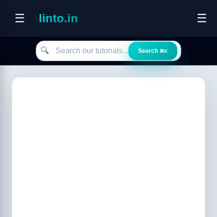
☰
linto.in
☰
Search our tutorials
🔍
Search
⌘K