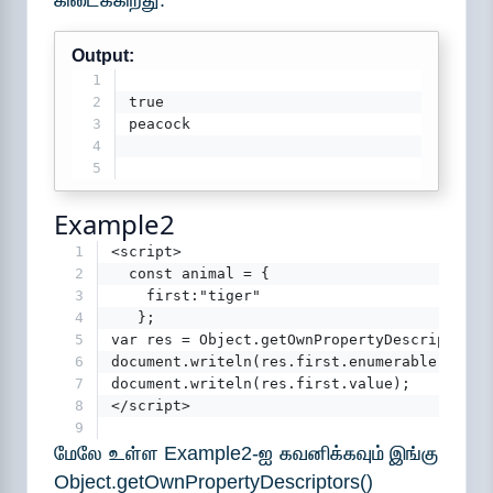
கிடைக்கிறது.
Output:
1
2
true
3
peacock
4
5
Example2
1
<script>
2
  const animal = {
3
    first:"tiger"
4
   };  
5
var res = Object.getOwnPropertyDescriptors(
6
document.writeln(res.first.enumerable); 
7
document.writeln(res.first.value);  
8
</script>
9
மேலே உள்ள Example2-ஐ கவனிக்கவும் இங்கு
Object.getOwnPropertyDescriptors()