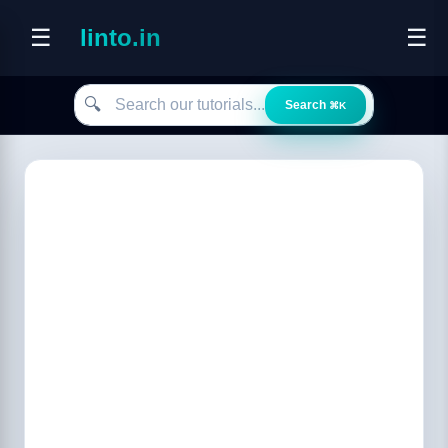
☰
linto.in
☰
Search our tutorials
🔍
Search
⌘K