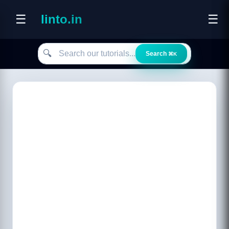
☰
linto.in
☰
Search our tutorials
🔍
Search
⌘K