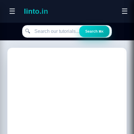
☰
linto.in
☰
Search our tutorials
🔍
Search
⌘K