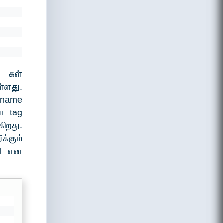
;
g கள்
ளது.
 name
ய tag
ிறது.
்கும்
il என