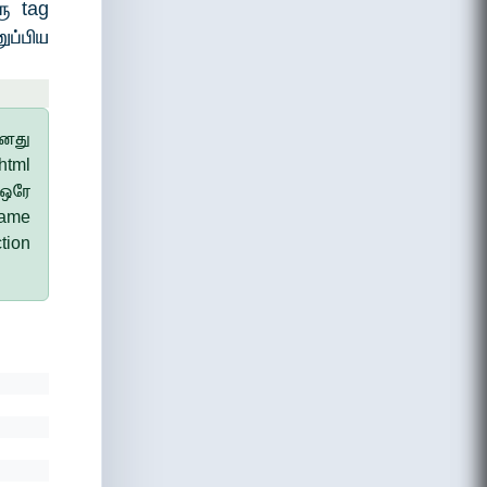
ு tag
ப்பிய
ஆனது
html
 ஒரே
name
tion