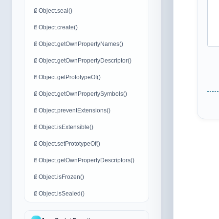
📄
Object.seal()
📄
Object.create()
📄
Object.getOwnPropertyNames()
📄
Object.getOwnPropertyDescriptor()
📄
Object.getPrototypeOf()
📄
Object.getOwnPropertySymbols()
📄
Object.preventExtensions()
📄
Object.isExtensible()
📄
Object.setPrototypeOf()
📄
Object.getOwnPropertyDescriptors()
📄
Object.isFrozen()
📄
Object.isSealed()