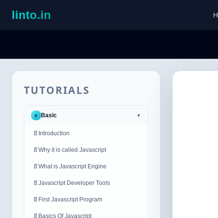
linto.in
H
TUTORIALS
Basic
#
▼
📄
Introduction
📄
Why it is called Javascript
📄
What is Javascript Engine
📄
Javascript Developer Tools
📄
First Javascript Program
📄
Basics Of Javascript