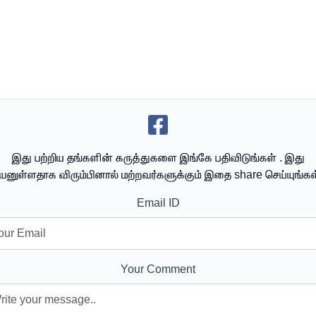
இது பற்றிய தங்களின் கருத்துகளை இங்கே பதிவிடுங்கள் . இது
யனுள்ளதாக விரும்பினால் மற்றவர்களுக்கும் இதை share செய்யுங்கள
Email ID
Your Comment