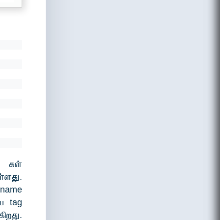
;
g கள்
ளது.
 name
ய tag
ிறது.