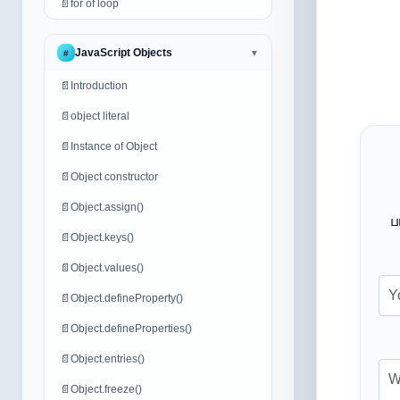
📄
for of loop
JavaScript Objects
#
▼
📄
Introduction
📄
object literal
📄
Instance of Object
📄
Object constructor
📄
Object.assign()
ப
📄
Object.keys()
📄
Object.values()
📄
Object.defineProperty()
📄
Object.defineProperties()
📄
Object.entries()
📄
Object.freeze()