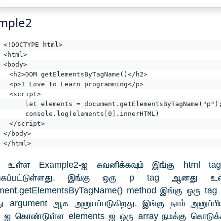
mple2
<!DOCTYPE html>
<html>
<body>
	<h2>DOM getElementsByTagName()</h2>
	<p>I Love to Learn programming</p>
	<script>
		let elements = document.getElementsByTagName("p")
		console.log(elements[0].innerHTML)
	</script>
</body>
</html>
 உள்ள Example2-ஐ கவனிக்கவும் இங்கு html ta
ுகப்பட்டுள்ளது. இங்கு ஒரு p tag ஆனது உள்
ment.getElementsByTagName() method இங்கு ஒரு tag
 argument ஆக அனுபப்படுகிறது. இங்கு நாம் அனுப்பி
 ஐ கொண்டுள்ள elements ஐ ஒரு array நமக்கு கொடுக்க