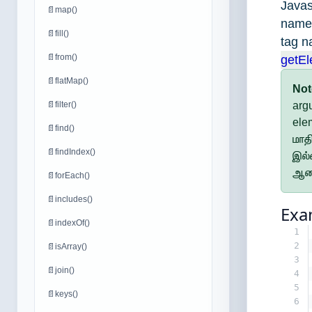
Java
📄
map()
name
📄
fill()
tag n
📄
from()
getE
📄
flatMap()
Not
📄
filter()
arg
ele
📄
find()
மாத
📄
findIndex()
இல்
ஆனத
📄
forEach()
📄
includes()
Exa
📄
indexOf()
1
2
📄
isArray()
3
📄
join()
4
5
📄
keys()
6