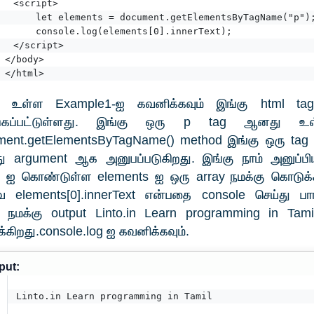
	<script>
		let elements = document.getElementsByTagName("p")
		console.log(elements[0].innerText);
	</script>
</body>
</html>
 உள்ள Example1-ஐ கவனிக்கவும் இங்கு html ta
ுகப்பட்டுள்ளது. இங்கு ஒரு p tag ஆனது உள்
ment.getElementsByTagName() method இங்கு ஒரு tag
 argument ஆக அனுபப்படுகிறது. இங்கு நாம் அனுப்பி
 ஐ கொண்டுள்ள elements ஐ ஒரு array நமக்கு கொடுக்க
 elements[0].innerText என்பதை console செய்து பார்க
 நமக்கு output Linto.in Learn programming in Tam
்கிறது.console.log ஐ கவனிக்கவும்.
put:
Linto.in Learn programming in Tamil