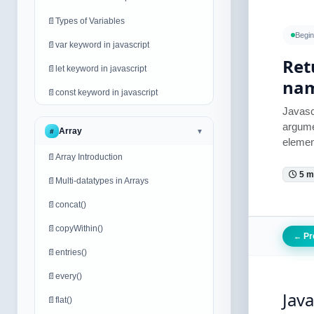
📄
Types of Variables
Begin
📄
var keyword in javascript
Ret
📄
let keyword in javascript
na
📄
const keyword in javascript
Javas
argum
Array
#
▼
elemen
📄
Array Introduction
5 m
📄
Multi-datatypes in Arrays
📄
concat()
📄
copyWithin()
Pr
←
📄
entries()
📄
every()
Jav
📄
flat()