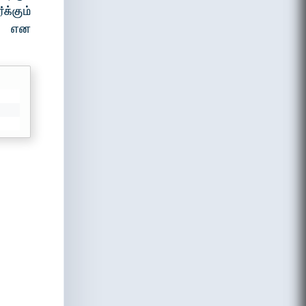
்கும்
ng என