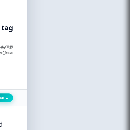
 tag
e ஆனது
்டுள்ள
ext
→
d