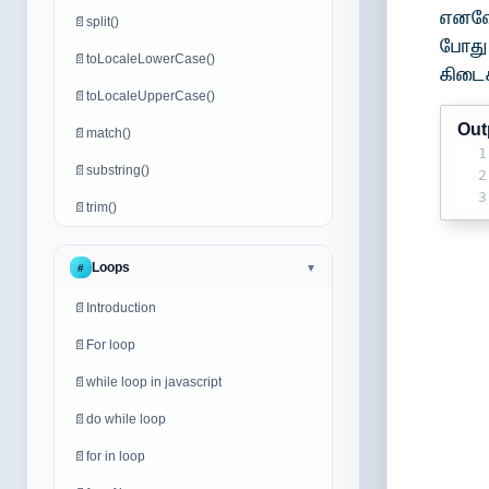
எனவே
📄
split()
போது
📄
toLocaleLowerCase()
கிடைக
📄
toLocaleUpperCase()
Out
📄
match()
1
📄
substring()
2
3
📄
trim()
Loops
#
▼
📄
Introduction
📄
For loop
📄
while loop in javascript
📄
do while loop
📄
for in loop