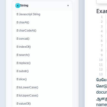
String
#
▼
Exa
📄
Javascript String
1
2
📄
charAt()
3
📄
charCodeAt()
4
5
📄
concat()
6
7
📄
indexOf()
8
📄
search()
9
10
📄
replace()
11
12
📄
substr()
13
மேலே
📄
slice()
கொட
📄
toLowerCase()
docu
📄
toUpperCase()
ஆனது
📄
valueOf()
name