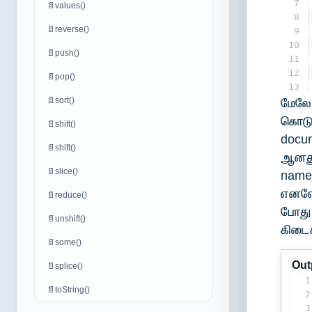
7
📄
values()
8
📄
reverse()
9
10
📄
push()
11
12
📄
pop()
13
📄
sort()
மேலே
கொட
📄
shift()
docu
📄
shift()
ஆனது
📄
slice()
name
எனவே
📄
reduce()
போது
📄
unshift()
கிடைக
📄
some()
Out
📄
splice()
1
📄
toString()
2
3