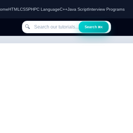
ome
HTML
CSS
PHP
C Language
C++
Java Script
Interview Programs
Search our tutorials
🔍
Search
⌘K