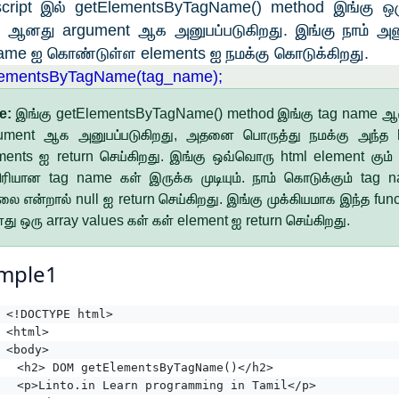
script இல் getElementsByTagName() method இங்கு ஒர
 ஆனது argument ஆக அனுபப்படுகிறது. இங்கு நாம் அனு
ame ஐ கொண்டுள்ள elements ஐ நமக்கு கொடுக்கிறது.
lementsByTagName(tag_name);
e:
இங்கு getElementsByTagName() method இங்கு tag name 
ument ஆக அனுபப்படுகிறது, அதனை பொருத்து நமக்கு அந்த 
ments ஐ return செய்கிறது. இங்கு ஒவ்வொரு html element கும்
ிரியான tag name கள் இருக்க முடியும். நாம் கொடுக்கும் tag 
லை என்றால் null ஐ return செய்கிறது. இங்கு முக்கியமாக இந்த func
ு ஒரு array values கள் கள் element ஐ return செய்கிறது.
mple1
<!DOCTYPE html>
<html>
<body>
	<h2> DOM getElementsByTagName()</h2>
	<p>Linto.in Learn programming in Tamil</p>