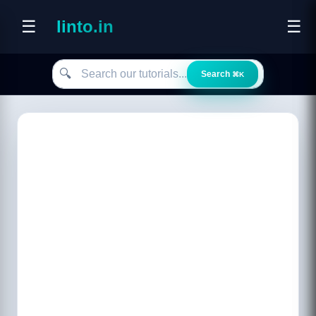
☰
linto.in
☰
Search our tutorials
🔍
Search
⌘K