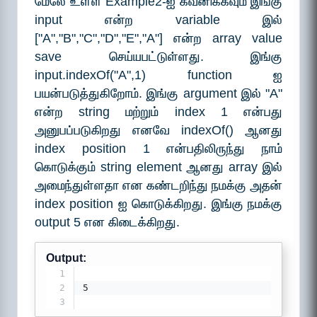
மேலே உள்ள Example2-ஐ கவனிக்கவும் இங்கு
input என்ற variable இல்
["A","B","C","D","E","A"] என்ற array value
save செய்யபட்டுள்ளது. இங்கு
input.indexOf("A",1) function ஐ
பயன்படுத்துகிறோம். இங்கு argument இல் "A"
என்ற string மற்றும் index 1 என்பது
அனுபப்படுகிறது எனவே indexOf() ஆனது
index position 1 என்பதிலிருந்து நாம்
கொடுக்கும் string element ஆனது array இல்
அமைந்துள்ளதா என கண்டறிந்து நமக்கு அதன்
index position ஐ கொடுக்கிறது. இங்கு நமக்கு
output 5 என கிடைக்கிறது.
Output:
1
2
5
3