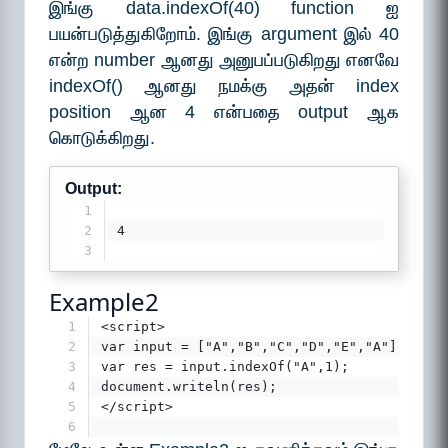
இங்கு data.indexOf(40) function ஐ
பயன்படுத்துகிறோம். இங்கு argument இல் 40
என்ற number ஆனது அனுபப்படுகிறது எனவே
indexOf() ஆனது நமக்கு அதன் index
position ஆன 4 என்பதை output ஆக
கொடுக்கிறது.
Output:
1
2
4
3
Example2
1
<script>
2
var input = ["A","B","C","D","E","A"];
3
var res = input.indexOf("A",1);
4
document.writeln(res);
5
</script>
6