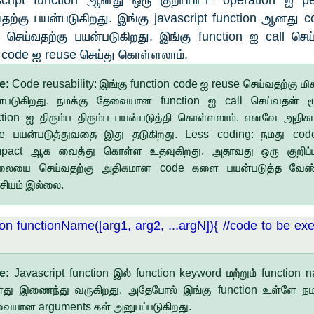
cript function ஆனது ஒரு குறிப்பிட்ட operation ஐ p
தற்கு பயன்படுகிறது. இங்கு javascript function ஆனது 
 செய்வதற்கு பயன்படுகிறது. இங்கு function ஐ call செ
 code ஐ reuse செய்து கொள்ளலாம்.
e:
Code reusability: இங்கு function code ஐ reuse செய்வதற்கு மிக
்படுகிறது. நமக்கு தேவையான function ஐ call செய்வதன் ம
ction ஐ திரும்ப திரும்ப பயன்படுத்தி கொள்ளலாம். எனவே அதி
e பயன்படுத்துவதை இது தடுகிறது. Less coding: நமது co
pact ஆக வைத்து கொள்ள உதவுகிறது. அதாவது ஒரு குறிப்ப
லையை செய்வதற்கு அதிகமான code களை பயன்படுத்த வேண்
ியம் இல்லை.
ion functionName([arg1, arg2, ...argN]){ //code to be ex
te:
Javascript function இல் function keyword மற்றும் function 
ு இணைந்து வருகிறது. அதேபோல் இங்கு function உள்ளே நம
ையான arguments கள் அனுபப்படுகிறது.