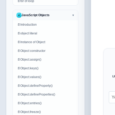
📄
for of loop
JavaScript Objects
#
▼
📄
Introduction
📄
object literal
📄
Instance of Object
📄
Object constructor
📄
Object.assign()
📄
Object.keys()
ப
📄
Object.values()
📄
Object.defineProperty()
📄
Object.defineProperties()
📄
Object.entries()
📄
Object.freeze()