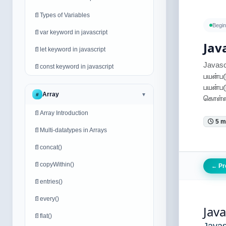
📄
Types of Variables
Begin
📄
var keyword in javascript
Jav
📄
let keyword in javascript
Javas
📄
const keyword in javascript
பயன்ப
பயன்ப
Array
#
▼
கொள்ள
📄
Array Introduction
5 m
📄
Multi-datatypes in Arrays
📄
concat()
📄
copyWithin()
Pr
←
📄
entries()
📄
every()
Jav
📄
flat()