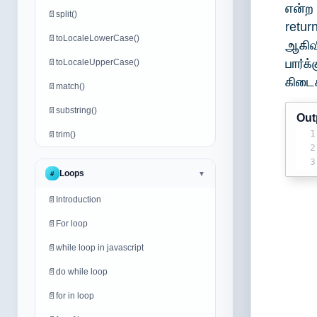
என்ற 
📄
split()
retur
📄
toLocaleLowerCase()
ஆகிவி
பார்க
📄
toLocaleUpperCase()
கிடைக
📄
match()
📄
substring()
Out
1
📄
trim()
2
3
Loops
#
▼
📄
Introduction
📄
For loop
📄
while loop in javascript
📄
do while loop
📄
for in loop