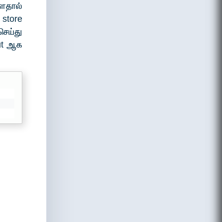
்ளதால்
 store
செய்து
put ஆக