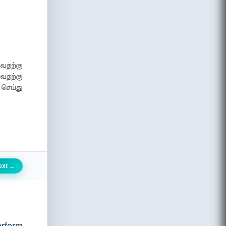
வதற்கு
வதற்கு
செய்து
ext
→