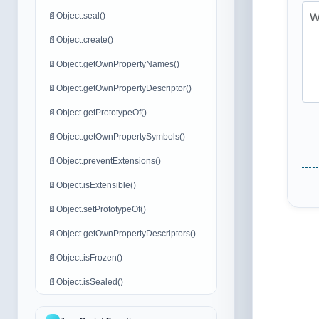
📄
Object.seal()
📄
Object.create()
📄
Object.getOwnPropertyNames()
📄
Object.getOwnPropertyDescriptor()
📄
Object.getPrototypeOf()
📄
Object.getOwnPropertySymbols()
📄
Object.preventExtensions()
📄
Object.isExtensible()
📄
Object.setPrototypeOf()
📄
Object.getOwnPropertyDescriptors()
📄
Object.isFrozen()
📄
Object.isSealed()