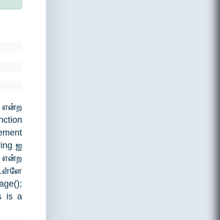
 என்ற
ction
ement
ring ஐ
e என்ற
உள்ளே
ge();
s is a