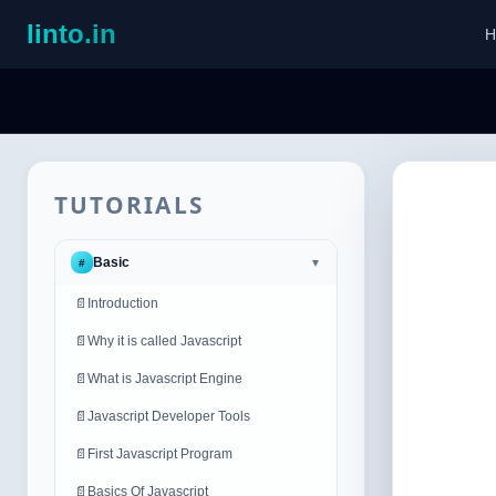
linto.in
H
TUTORIALS
Basic
#
▼
📄
Introduction
📄
Why it is called Javascript
📄
What is Javascript Engine
📄
Javascript Developer Tools
📄
First Javascript Program
📄
Basics Of Javascript