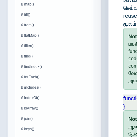
Javas
📄
map()
செய்வ
📄
fill()
reuse
மூலம்
📄
from()
📄
flatMap()
Not
பயன
📄
filter()
fun
📄
find()
cod
com
📄
findIndex()
வே
📄
forEach()
அவச
📄
includes()
funct
📄
indexOf()
}
📄
isArray()
📄
join()
No
ஆனத
📄
keys()
தேவ