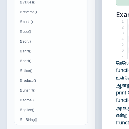
📄
values()
Exa
📄
reverse()
1
📄
push()
2
📄
pop()
3
4
📄
sort()
5
6
📄
shift()
7
📄
shift()
மேலே
func
📄
slice()
உள்ள
📄
reduce()
ஆனது 
📄
unshift()
print
func
📄
some()
அமைந
📄
splice()
என்ற 
📄
toString()
Funct