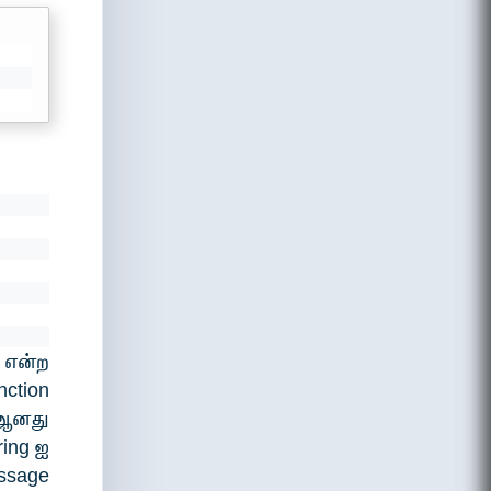
 என்ற
ction
t ஆனது
ring ஐ
ssage