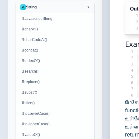
String
#
▼
Out
1
📄
Javascript String
2
3
📄
charAt()
📄
charCodeAt()
Exa
📄
concat()
1
2
📄
indexOf()
3
4
📄
search()
5
📄
replace()
6
7
📄
substr()
8
மேலே
📄
slice()
func
📄
toLowerCase()
உள்ளே
📄
toUpperCase()
உள்ளத
retu
📄
valueOf()