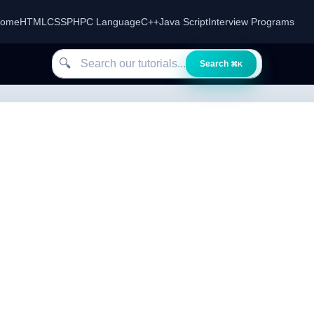
ome
HTML
CSS
PHP
C Language
C++
Java Script
Interview Programs
Search our tutorials
🔍
Search
⌘K