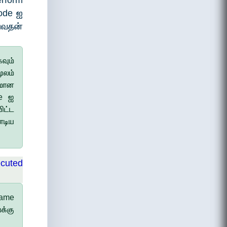
erform
code ஐ
ய்வதன்
வும்
ூலம்
கமான
de ஐ
ிட்ட
டிய
ecuted
name
க்கு