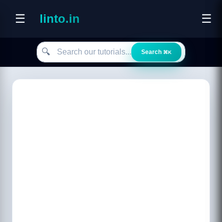
☰
linto.in
☰
Search our tutorials
🔍
Search
⌘K