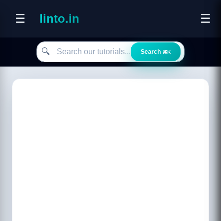
☰
linto.in
☰
Search our tutorials
🔍
Search
⌘K