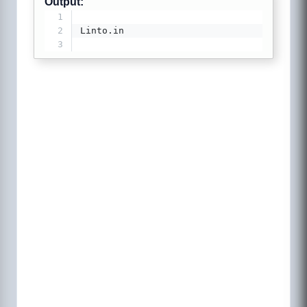
Output:
1
2
Linto.in
3