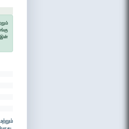
றும்
்கு
 இன்
ற்றும்
ள்ளது.