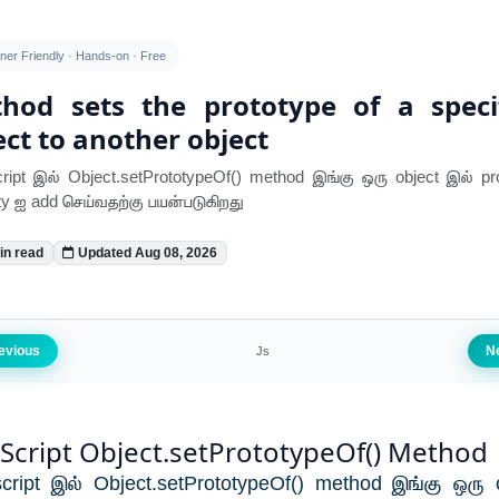
ner Friendly · Hands-on · Free
hod sets the prototype of a speci
ect to another object
ript இல் Object.setPrototypeOf() method இங்கு ஒரு object இல் pr
ty ஐ add செய்வதற்கு பயன்படுகிறது
in read
Updated Aug 08, 2026
evious
N
Js
aScript Object.setPrototypeOf() Method
cript இல் Object.setPrototypeOf() method இங்கு ஒரு 