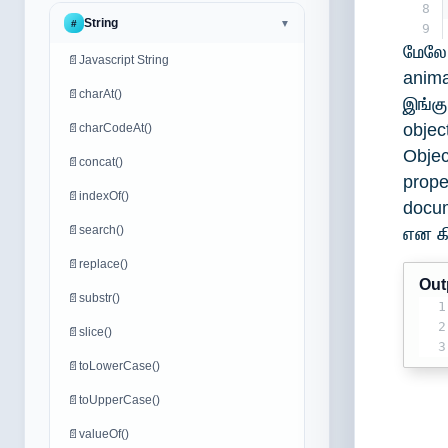
8
String
#
▼
9
மேலே 
📄
Javascript String
anima
📄
charAt()
இங்க
obj
📄
charCodeAt()
Objec
📄
concat()
prop
📄
indexOf()
docu
📄
search()
என கி
📄
replace()
Out
📄
substr()
1
2
📄
slice()
3
📄
toLowerCase()
📄
toUpperCase()
📄
valueOf()