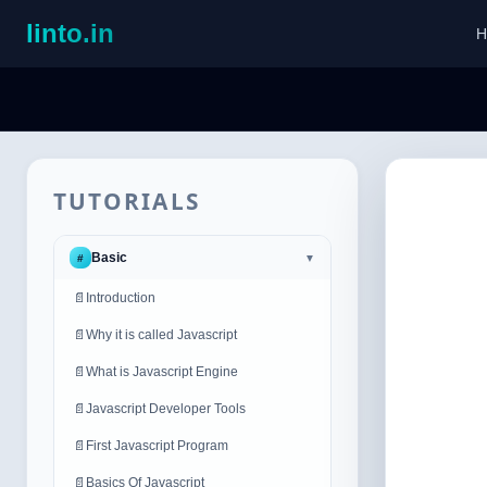
linto.in
H
TUTORIALS
Basic
#
▼
📄
Introduction
📄
Why it is called Javascript
📄
What is Javascript Engine
📄
Javascript Developer Tools
📄
First Javascript Program
📄
Basics Of Javascript