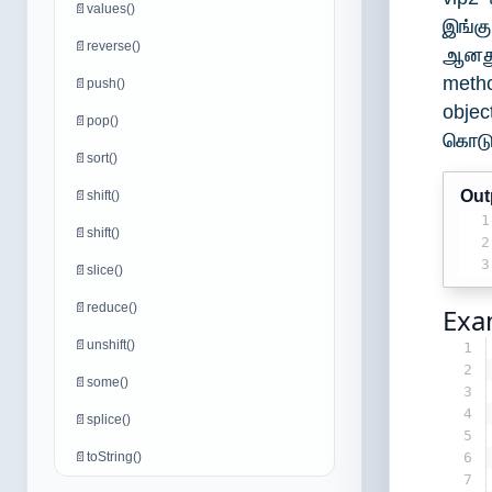
📄
values()
இங்கு
📄
reverse()
ஆனது
metho
📄
push()
obje
📄
pop()
கொடுக
📄
sort()
Out
📄
shift()
1
📄
shift()
2
3
📄
slice()
📄
reduce()
Exa
📄
unshift()
1
2
📄
some()
3
4
📄
splice()
5
📄
toString()
6
7