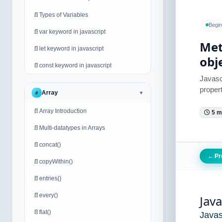
📄
Types of Variables
Begin
📄
var keyword in javascript
Met
📄
let keyword in javascript
obj
📄
const keyword in javascript
Javasc
proper
Array
#
▼
📄
Array Introduction
5 m
📄
Multi-datatypes in Arrays
📄
concat()
Pr
←
📄
copyWithin()
📄
entries()
📄
every()
Jav
📄
flat()
Javas