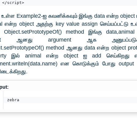
</script>
உள்ள Example2-ஐ கவனிக்கவும் இங்கு data என்ற object ம
l என்ற object அதற்கு key value assign செய்யப்பட்டு உ
ு Object.setPrototypeOf() method இங்கு data,animal
ect ஆனது argument ஆக அனுபப்படுகி
t.setPrototypeOf() method ஆனது data என்ற object pro
erty இல் animal என்ற object ஐ add செய்கிறது
ment.writeln(data.name) என கொடுக்கும் போது output 
டைக்கிறது.
put:
zebra