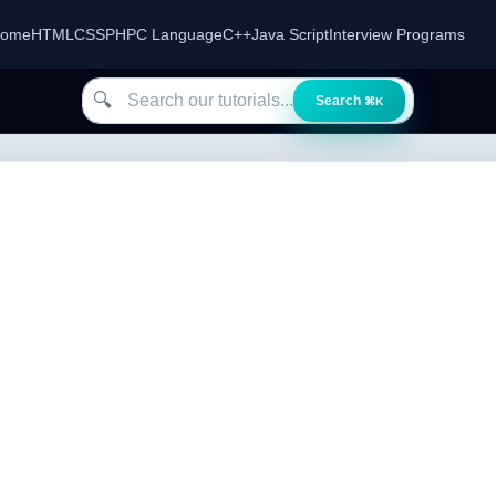
ome
HTML
CSS
PHP
C Language
C++
Java Script
Interview Programs
Search our tutorials
🔍
Search
⌘K