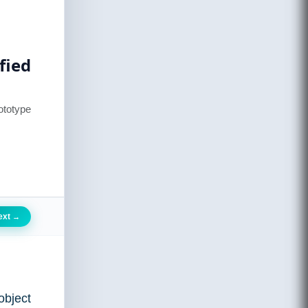
fied
ototype
ext
→
object