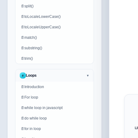
📄
split()
📄
toLocaleLowerCase()
📄
toLocaleUpperCase()
📄
match()
📄
substring()
📄
trim()
Loops
#
▼
📄
Introduction
📄
For loop
📄
while loop in javascript
📄
do while loop
ப
📄
for in loop