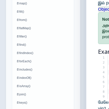
இல் p
📄
map()
Objec
📄
fill()
No
📄
from()
அதன
📄
flatMap()
இரண
📄
filter()
pro
📄
find()
Exa
📄
findIndex()
1
📄
forEach()
2
3
📄
includes()
4
5
📄
indexOf()
6
📄
isArray()
7
8
📄
join()
9
மேலே 
📄
keys()
vip2 