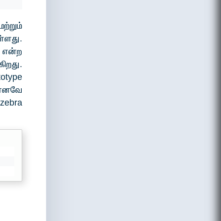
ற்றும்
ள்ளது.
 என்ற
றது.
totype
 எனவே
zebra