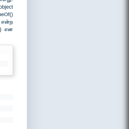
object
eOf()
2 என்ற
e) என