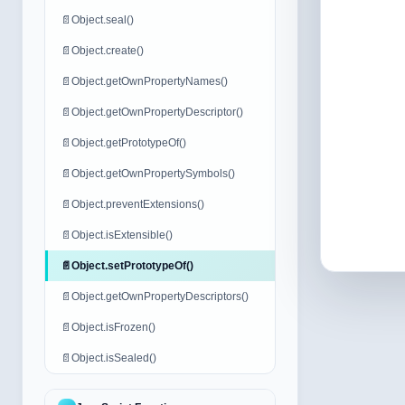
📄
Object.seal()
📄
Object.create()
📄
Object.getOwnPropertyNames()
📄
Object.getOwnPropertyDescriptor()
📄
Object.getPrototypeOf()
📄
Object.getOwnPropertySymbols()
📄
Object.preventExtensions()
📄
Object.isExtensible()
📄
Object.setPrototypeOf()
📄
Object.getOwnPropertyDescriptors()
📄
Object.isFrozen()
📄
Object.isSealed()