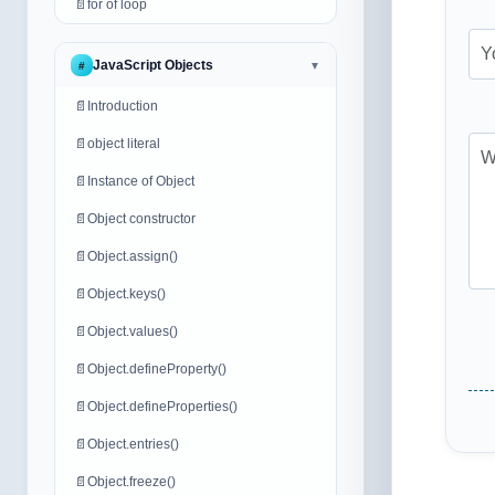
📄
for of loop
JavaScript Objects
#
▼
📄
Introduction
📄
object literal
📄
Instance of Object
📄
Object constructor
📄
Object.assign()
📄
Object.keys()
📄
Object.values()
📄
Object.defineProperty()
📄
Object.defineProperties()
📄
Object.entries()
📄
Object.freeze()