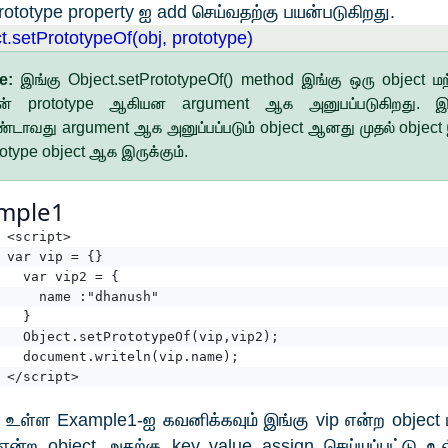
rototype property ஐ add செய்வதற்கு பயன்படுகிறது.
t.setPrototypeOf(obj, prototype)
te:
இங்கு Object.setPrototypeOf() method இங்கு ஒரு object மற்
் prototype ஆகியன argument ஆக அனுபப்படுகிறது. இங
்டாவது argument ஆக அனுப்பப்படும் object ஆனது முதல் object
totype object ஆக இருக்கும்.
mple1
<script>
var vip = {}
  var vip2 = {
    name :"dhanush"
  }
  Object.setPrototypeOf(vip,vip2);
  document.writeln(vip.name);
</script>
உள்ள Example1-ஐ கவனிக்கவும் இங்கு vip என்ற object ம
என்ற object அதற்கு key value assign செய்யப்பட்டு உ