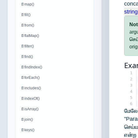
conca
📄
map()
string
📄
fill()
Not
📄
from()
arg
📄
flatMap()
செய்
📄
filter()
orig
📄
find()
Exa
📄
findIndex()
1
📄
forEach()
2
3
📄
includes()
4
5
📄
indexOf()
6
📄
isArray()
மேலே 
"Pa
📄
join()
செய்ய
📄
keys()
என்ற 