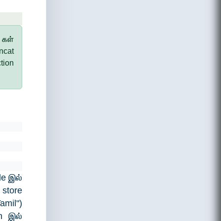
 கள்
ncat
tion
le இல்
tore
amil")
on இல்