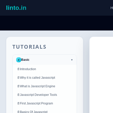
linto.in
H
TUTORIALS
Basic
#
▼
📄
Introduction
📄
Why it is called Javascript
📄
What is Javascript Engine
📄
Javascript Developer Tools
📄
First Javascript Program
📄
Basics Of Javascript