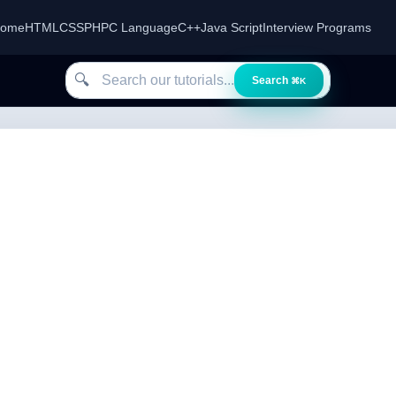
ome
HTML
CSS
PHP
C Language
C++
Java Script
Interview Programs
Search our tutorials
🔍
Search
⌘K