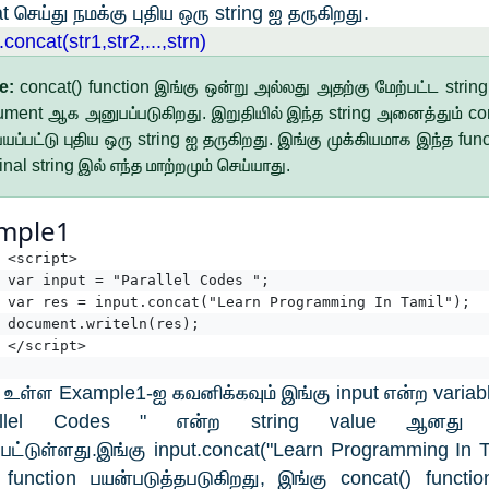
t செய்து நமக்கு புதிய ஒரு string ஐ தருகிறது.
.concat(str1,str2,...,strn)
e:
concat() function இங்கு ஒன்று அல்லது அதற்கு மேற்பட்ட string
ument ஆக அனுபப்படுகிறது. இறுதியில் இந்த string அனைத்தும் co
யப்பட்டு புதிய ஒரு string ஐ தருகிறது. இங்கு முக்கியமாக இந்த func
inal string இல் எந்த மாற்றமும் செய்யாது.
mple1
<script>
var input = "Parallel Codes ";
var res = input.concat("Learn Programming In Tamil");
document.writeln(res);
</script>
உள்ள Example1-ஐ கவனிக்கவும் இங்கு input என்ற variab
rallel Codes " என்ற string value ஆனது s
பட்டுள்ளது.இங்கு input.concat("Learn Programming In T
function பயன்படுத்தபடுகிறது, இங்கு concat() functi