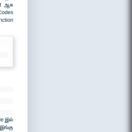
nt ஆக
 Codes
nction
le இல்
 இங்கு