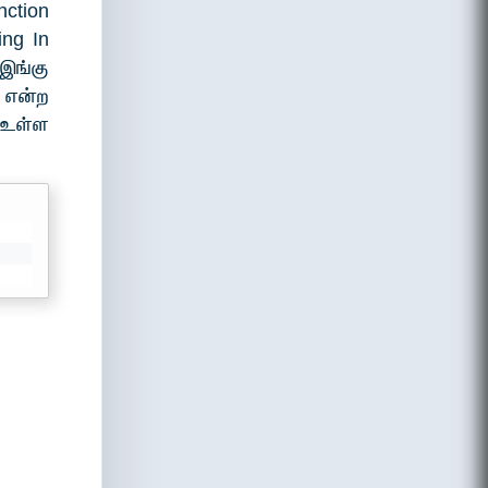
ction
ing In
இங்கு
l என்ற
் உள்ள