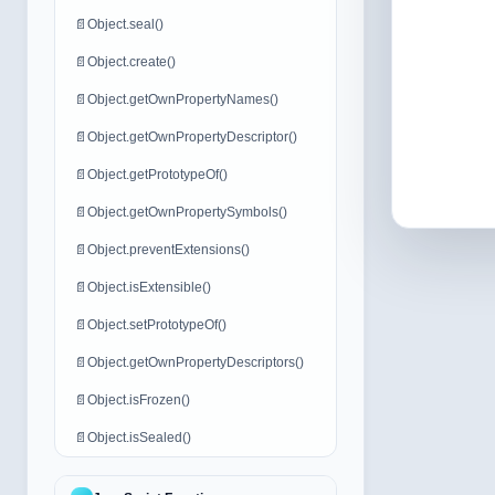
📄
Object.seal()
📄
Object.create()
📄
Object.getOwnPropertyNames()
📄
Object.getOwnPropertyDescriptor()
📄
Object.getPrototypeOf()
📄
Object.getOwnPropertySymbols()
📄
Object.preventExtensions()
📄
Object.isExtensible()
📄
Object.setPrototypeOf()
📄
Object.getOwnPropertyDescriptors()
📄
Object.isFrozen()
📄
Object.isSealed()