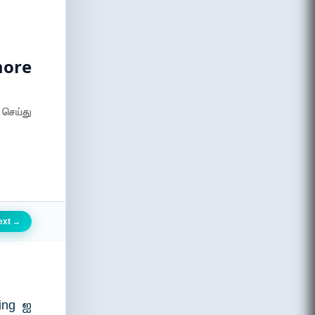
more
 செய்து
ext
→
ring ஐ