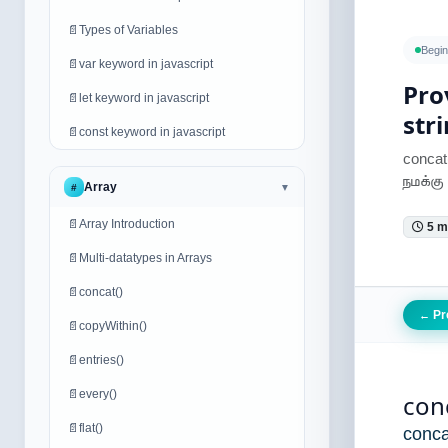
📄
Types of Variables
Begin
📄
var keyword in javascript
Pro
📄
let keyword in javascript
str
📄
const keyword in javascript
concat
நமக்கு 
Array
#
▼
📄
Array Introduction
5 m
📄
Multi-datatypes in Arrays
📄
concat()
Pr
←
📄
copyWithin()
📄
entries()
📄
every()
conc
📄
flat()
conca