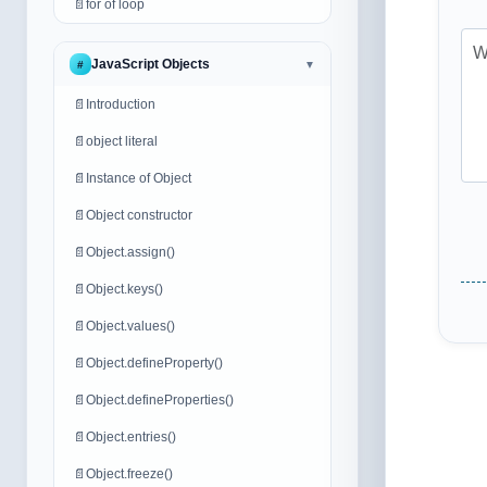
📄
for of loop
JavaScript Objects
#
▼
📄
Introduction
📄
object literal
📄
Instance of Object
📄
Object constructor
📄
Object.assign()
📄
Object.keys()
📄
Object.values()
📄
Object.defineProperty()
📄
Object.defineProperties()
📄
Object.entries()
📄
Object.freeze()