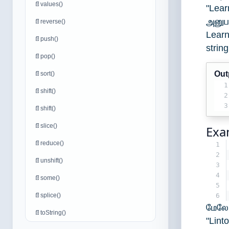
📄
values()
"Lea
அனுபப
📄
reverse()
Learn
📄
push()
strin
📄
pop()
Out
📄
sort()
1
📄
shift()
2
3
📄
shift()
📄
slice()
Exa
📄
reduce()
1
2
📄
unshift()
3
4
📄
some()
5
📄
splice()
6
மேலே 
📄
toString()
"Lint