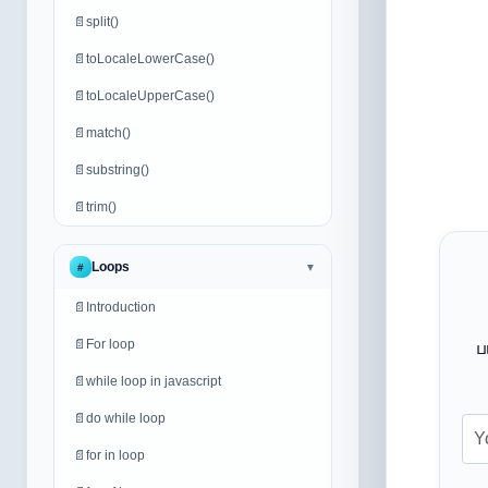
📄
split()
📄
toLocaleLowerCase()
📄
toLocaleUpperCase()
📄
match()
📄
substring()
📄
trim()
Loops
#
▼
📄
Introduction
📄
For loop
ப
📄
while loop in javascript
📄
do while loop
📄
for in loop