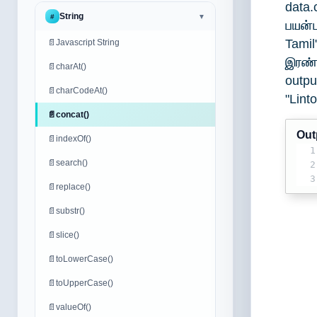
data
String
#
▼
பயன்ப
Tami
📄
Javascript String
இரண்ட
📄
charAt()
outpu
📄
charCodeAt()
"Lint
📄
concat()
Out
📄
indexOf()
1
📄
search()
2
3
📄
replace()
📄
substr()
📄
slice()
📄
toLowerCase()
📄
toUpperCase()
📄
valueOf()