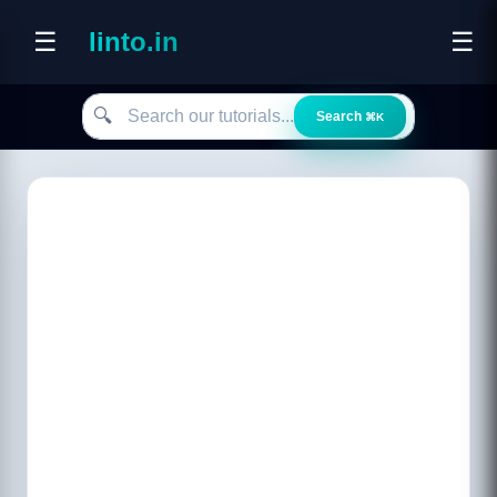
☰
linto.in
☰
Search our tutorials
🔍
Search
⌘K