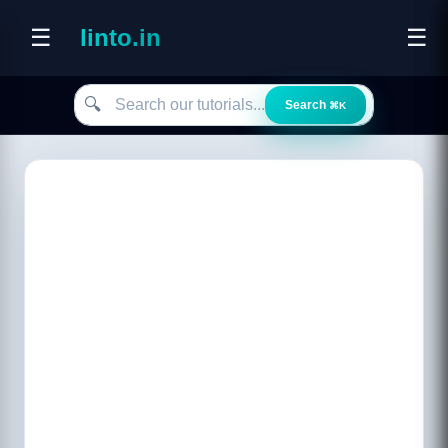
☰
linto.in
☰
Search our tutorials
🔍
Search
⌘K