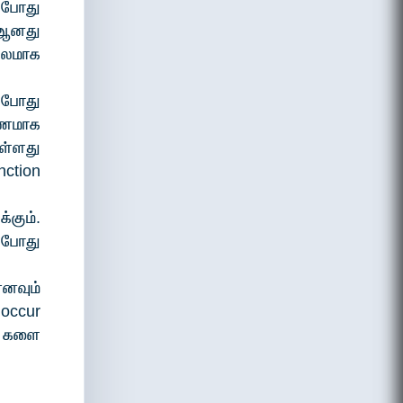
 போது
 ஆனது
மூலமாக
் போது
ாணமாக
ுள்ளது
nction
்கும்.
் போது
னவும்
occur
e களை