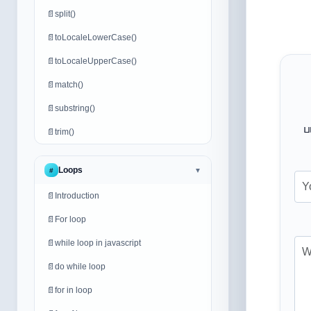
📄
split()
📄
toLocaleLowerCase()
📄
toLocaleUpperCase()
📄
match()
📄
substring()
ப
📄
trim()
Loops
#
▼
📄
Introduction
📄
For loop
📄
while loop in javascript
📄
do while loop
📄
for in loop