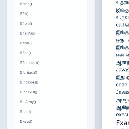
உதரா
📄
map()
இங்க
📄
fill()
உருவா
📄
from()
call 
இங்கு
📄
flatMap()
ஒரு 
📄
filter()
இங்கு
📄
find()
என வை
ஆனது
📄
findIndex()
Javas
📄
forEach()
இது ஒ
📄
includes()
code
Java
📄
indexOf()
அழைக
📄
isArray()
ஆகிற
📄
join()
execu
Exa
📄
keys()