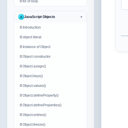
📄
for of loop
JavaScript Objects
#
▼
📄
Introduction
📄
object literal
📄
Instance of Object
📄
Object constructor
📄
Object.assign()
📄
Object.keys()
📄
Object.values()
📄
Object.defineProperty()
📄
Object.defineProperties()
📄
Object.entries()
📄
Object.freeze()