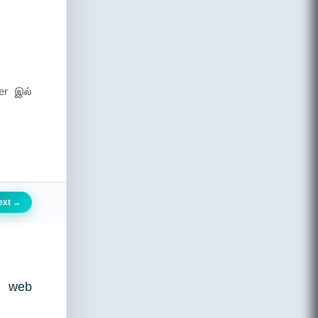
er இல்
ext
→
ு web