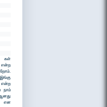
g கள்
) என்ற
ிறோம்.
இங்கு
y என்ற
 நாம்
n ஆனது
d! என