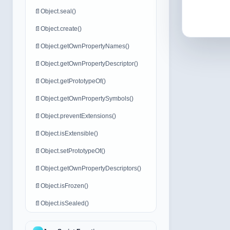
📄
Object.seal()
📄
Object.create()
📄
Object.getOwnPropertyNames()
📄
Object.getOwnPropertyDescriptor()
📄
Object.getPrototypeOf()
📄
Object.getOwnPropertySymbols()
📄
Object.preventExtensions()
📄
Object.isExtensible()
📄
Object.setPrototypeOf()
📄
Object.getOwnPropertyDescriptors()
📄
Object.isFrozen()
📄
Object.isSealed()