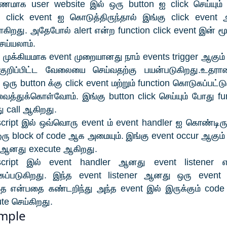
ணமாக user website இல் ஒரு button ஐ click செய்யும்
ு click event ஐ கொடுத்திருந்தால் இங்கு click event
கிறது. அதேபோல் alert என்ற function click event இன் 
செய்யலாம்.
 முக்கியமாக event முறையானது நாம் events trigger ஆகும
குறிப்பிட்ட வேலையை செய்வதற்கு பயன்படுகிறது.உதர
 ஒரு button க்கு click event மற்றும் function கொடுகப்பட்ட
த்துக்கொள்வோம். இங்கு button click செய்யும் போது fu
 call ஆகிறது.
cript இல் ஒவ்வொரு event ம் event handler ஐ கொண்டிருக
ரு block of code ஆக அமையும். இங்கு event occur ஆகும
 ஆனது execute ஆகிறது.
script இல் event handler ஆனது event listener எ
ப்படுகிறது. இந்த event listener ஆனது ஒரு event 
த என்பதை கண்டறிந்து அந்த event இல் இருக்கும் cod
te செய்கிறது.
mple