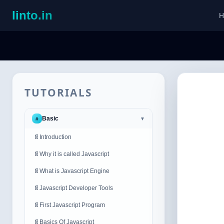
linto.in
H
TUTORIALS
Basic
#
▼
📄
Introduction
📄
Why it is called Javascript
📄
What is Javascript Engine
📄
Javascript Developer Tools
📄
First Javascript Program
📄
Basics Of Javascript