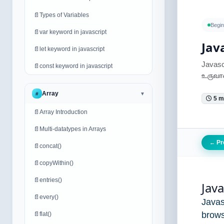
📄
Types of Variables
Begin
📄
var keyword in javascript
Jav
📄
let keyword in javascript
Javas
📄
const keyword in javascript
உருவாக
Array
#
▼
5 m
📄
Array Introduction
📄
Multi-datatypes in Arrays
Pr
←
📄
concat()
📄
copyWithin()
📄
entries()
Jav
📄
every()
Java
brows
📄
flat()