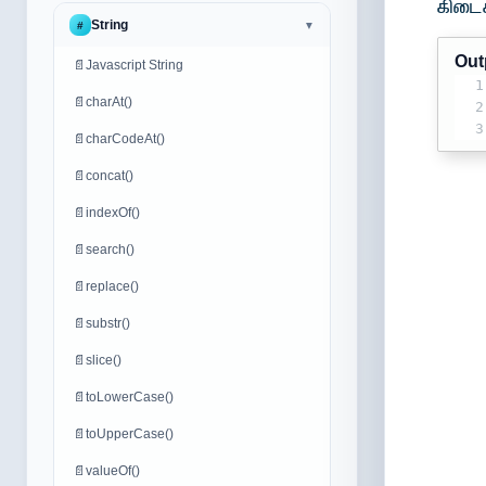
கிடைக
String
#
▼
Out
📄
Javascript String
1
📄
charAt()
2
3
📄
charCodeAt()
📄
concat()
📄
indexOf()
📄
search()
📄
replace()
📄
substr()
📄
slice()
📄
toLowerCase()
📄
toUpperCase()
📄
valueOf()