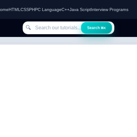
ome
HTML
CSS
PHP
C Language
C++
Java Script
Interview Programs
Search our tutorials
🔍
Search
⌘K