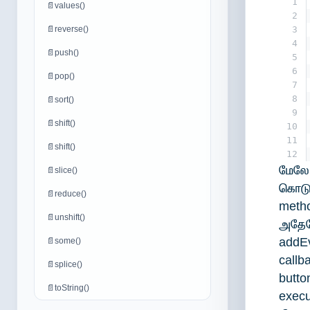
1
📄
values()
2
📄
reverse()
3
4
📄
push()
5
6
📄
pop()
7
8
📄
sort()
9
📄
shift()
10
11
📄
shift()
12
மேலே
📄
slice()
கொடுக
📄
reduce()
metho
📄
unshift()
அதேப
addEv
📄
some()
call
📄
splice()
butto
📄
toString()
exec