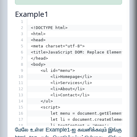
Example1
1
2
<!DOCTYPE html>
3
<html>
4
<head>
5
<meta charset="utf-8">
6
<title>JavaScript DOM: Replace Elements</ti
7
</head>
8
<body>
9
    <ul id="menu">
10
        <li>Homepage</li>
11
        <li>Services</li>
12
        <li>About</li>
13
        <li>Contact</li>
14
    </ul>
15
    <script>
16
        let menu = document.getElementById(
17
        let li = document.createElement('li
18
        li.textContent = 'Home';
மேலே உள்ள Example1-ஐ கவனிக்கவும் இங்கு
19
        menu.replaceChild(li, menu.firstEle