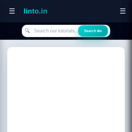
☰
linto.in
☰
Search our tutorials
🔍
Search
⌘K