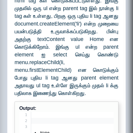
html tag கள் கொடுக்கப்பட்டுள்ளது. இங்கு
20
    </script>
21
</body>
முதலில் ஒரு ul என்ற parent tag இல் நான்கு li
22
</html>
tag கள் உள்ளது, பிறகு ஒரு புதிய li tag ஆனது
23
document.createElement('li') என்ற முறையை
பயன்படுத்தி உருவாக்கப்படுகிறது. பின்பு
அதற்கு textContent value Home என
கொடுக்கிறோம். இங்கு ul என்ற parent
element ஐ select செய்து கொண்டு
menu.replaceChild(li,
menu.firstElementChild) என கொடுக்கும்
போது புதிய li tag ஆனது parent element
அதாவது ul tag உள்ளே இருக்கும் முதல் li க்கு
பதிலாக இணைந்து கொள்கிறது.
Output:
1
2
3
Home