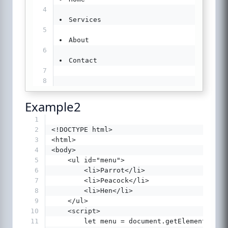
4
Services
5
About
6
Contact
7
8
Example2
1
2
<!DOCTYPE html>
3
<html>
4
<body>
5
    <ul id="menu">
6
        <li>Parrot</li>
7
        <li>Peacock</li>
8
        <li>Hen</li>
9
    </ul>
10
    <script>
11
        let menu = document.getElementById(