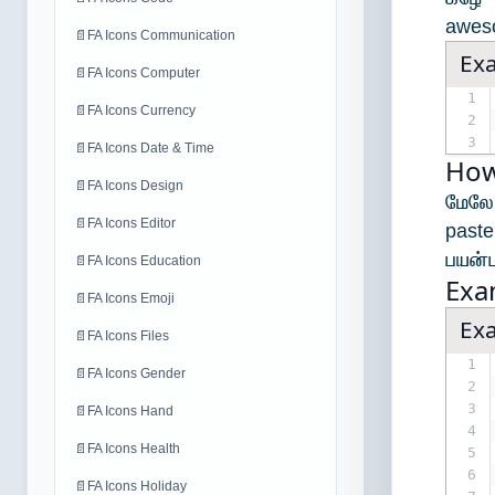
aweso
📄
FA Icons Communication
Ex
📄
FA Icons Computer
1
📄
FA Icons Currency
2
3
📄
FA Icons Date & Time
How
📄
FA Icons Design
மேலே
📄
FA Icons Editor
past
பயன்ப
📄
FA Icons Education
Exa
📄
FA Icons Emoji
Ex
📄
FA Icons Files
1
📄
FA Icons Gender
2
3
📄
FA Icons Hand
4
📄
FA Icons Health
5
6
📄
FA Icons Holiday