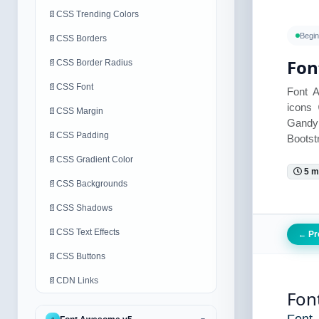
📄
CSS Trending Colors
Begin
📄
CSS Borders
Fon
📄
CSS Border Radius
📄
CSS Font
Font 
icons 
📄
CSS Margin
Gandy
📄
CSS Padding
Boots
📄
CSS Gradient Color
5 m
📄
CSS Backgrounds
📄
CSS Shadows
📄
CSS Text Effects
Pr
←
📄
CSS Buttons
📄
CDN Links
Fon