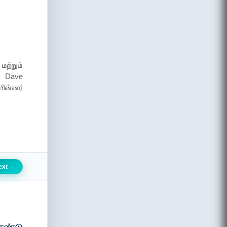
ற்றும்
ாக Dave
ின்னர்
ext
→