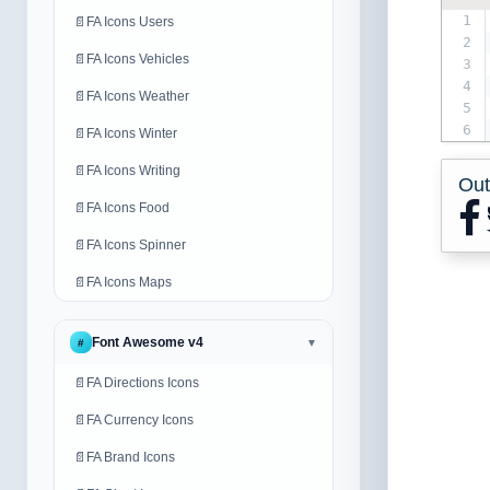
1
📄
FA Icons Users
2
📄
FA Icons Vehicles
3
4
📄
FA Icons Weather
5
6
📄
FA Icons Winter
📄
FA Icons Writing
Out
📄
FA Icons Food
📄
FA Icons Spinner
📄
FA Icons Maps
Font Awesome v4
#
▼
📄
FA Directions Icons
📄
FA Currency Icons
📄
FA Brand Icons