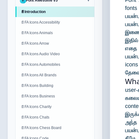
Font
Font Awesome v5
#
▼
fonts
📄
Introduction
பயன்
📄
FA Icons Accessibility
பயன்
இணைக
📄
FA Icons Animals
இதில
📄
FA Icons Arrow
எதை 
📄
FA Icons Audio Video
பயன்
icon
📄
FA Icons Automobiles
தேவை
📄
FA Icons All Brands
Wha
📄
FA Icons Building
user-
📄
FA Icons Business
கலைய
cont
📄
FA Icons Charity
இருக
📄
FA Icons Chats
அந்த 
📄
FA Icons Chess Board
பயன்ப
கீழே
📄
FA Icons Code