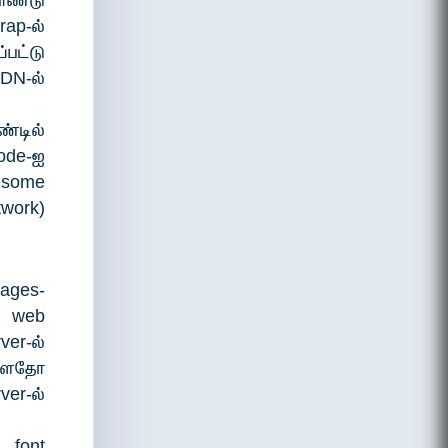
ொண்டு
rap-ல்
பட்டு
DN-ல்
்டில்
ode-ஐ
esome
work)
pages-
ு web
er-ல்
ள்ளதோ
ver-ல்
 font