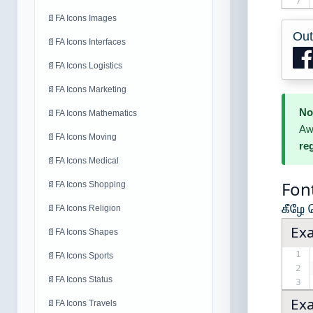
7
📄
FA Icons Images
Out
📄
FA Icons Interfaces
📄
FA Icons Logistics
📄
FA Icons Marketing
No
📄
FA Icons Mathematics
A
📄
FA Icons Moving
re
📄
FA Icons Medical
Fon
📄
FA Icons Shopping
கீழே 
📄
FA Icons Religion
Ex
📄
FA Icons Shapes
1
📄
FA Icons Sports
2
📄
FA Icons Status
3
Ex
📄
FA Icons Travels