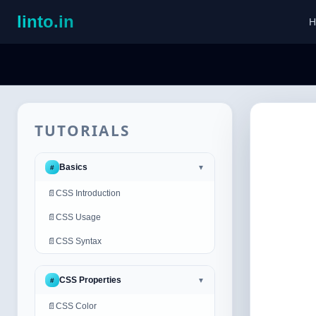
linto.in
H
TUTORIALS
Basics
#
▼
📄
CSS Introduction
📄
CSS Usage
📄
CSS Syntax
CSS Properties
#
▼
📄
CSS Color