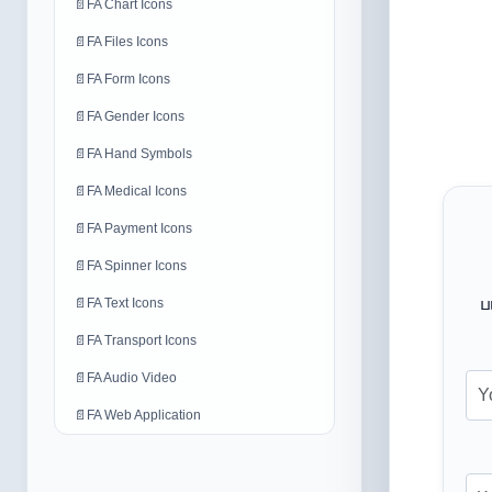
📄
FA Chart Icons
📄
FA Files Icons
📄
FA Form Icons
📄
FA Gender Icons
📄
FA Hand Symbols
📄
FA Medical Icons
📄
FA Payment Icons
📄
FA Spinner Icons
ப
📄
FA Text Icons
📄
FA Transport Icons
📄
FA Audio Video
📄
FA Web Application