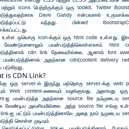
 Awesome என்பது CSS மற்றும் LESS அடிப்படையாக க
 மற்றும் icons பெற்றிருக்கும் ஒரு toolkit. Twitter Bootst
படுத்துவதற்காக Dave Gandy என்பவரால் உருவாக்கப்
படுத்தப்பட்டு வந்தது. பின்னர் BootstrapC
்கப்பட்டது.
் உள்ள ஒவொரு icon-க்கும் ஒரு html code உள்ளது. இரண
வேண்டுமானாலும் பயன்படுத்திகொள்ளலாம். html c
படுத்தினால் cdn link தேவையில்லை. ஆனால் font aw
s பயன்படுத்தினால் அதற்கான cdn(content delivery net
 படுகிறது.
t is CDN Link?
க்கு ஒரு server-ல் இருந்து மற்றொரு server-க்கு web 
ும் Web content-கலையும் வழங்குவது. அதாவது ஒர
ent-ஐ பயன்படுத்த அதற்கான source file நம்முடைய serv
்க வேண்டிய அவசியமில்லை. அந்த source file எங்கு உ
link-ஐ மட்டும் பயன்படுத்தினாலே அதை நாம் நமுடைய ser
டுத்தி கொள்ள முடியும்.
 கொடுக்கப்பட்டுள்ள link-ஐ பயன்படுத்தினால் போதும்