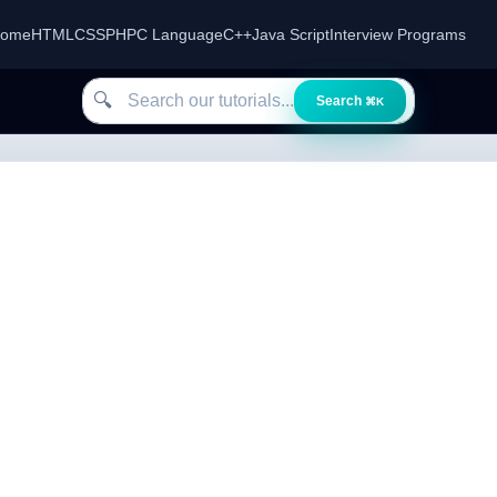
ome
HTML
CSS
PHP
C Language
C++
Java Script
Interview Programs
Search our tutorials
🔍
Search
⌘K