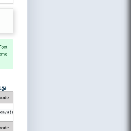
Font
ome
றது.
 code
om/ajax/libs/font-awesome/4.7.0/css/font-awesome.min.css
 code