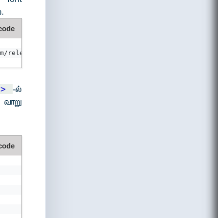
.
 code
m/releases/v5.7.2/css/all.css">
ad>
-ல்
 வாறு
 code