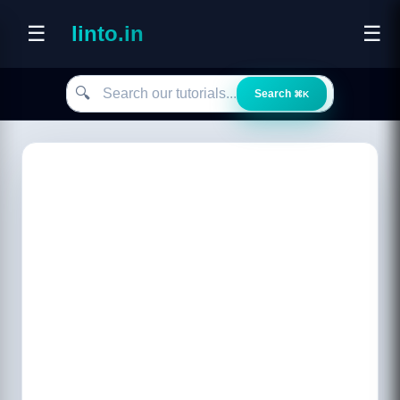
☰
linto.in
☰
Search our tutorials
🔍
Search
⌘K