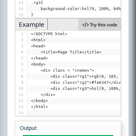
13
.rg3{
14
    background-color:hsl(9, 100%, 64%);
15
}
Example
Try this code
1
<!DOCTYPE html>
2
<html>
3
<head>
4
    <title>Page Title</title>
5
</head>
6
<body>
7
    <div class = "cnames">
8
        <div class="rg1">rgb(0, 165, 94);</
9
        <div class="rg2">#fa6347</div>
10
        <div class="rg3">hsl(9, 100%, 64%)<
11
    </div>
12
</body>
13
</html>
14
Output: