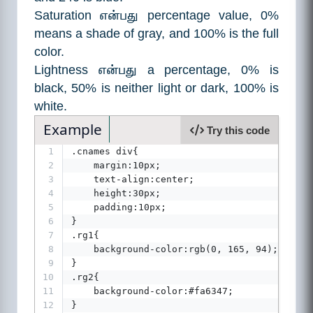
Saturation என்பது percentage value, 0%
means a shade of gray, and 100% is the full
color.
Lightness என்பது a percentage, 0% is
black, 50% is neither light or dark, 100% is
white.
Example
Try this code
1
.cnames div{
2
    margin:10px;
3
    text-align:center;
4
    height:30px;
5
    padding:10px;
6
}
7
.rg1{
8
    background-color:rgb(0, 165, 94);
9
}
10
.rg2{
11
    background-color:#fa6347;
12
}