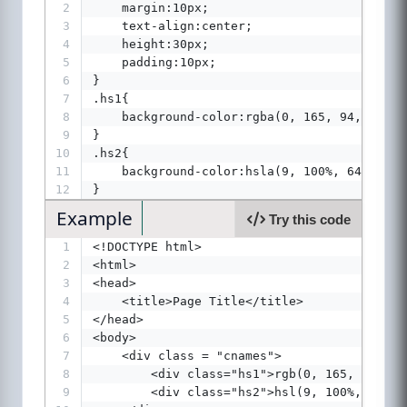
2
    margin:10px;
3
    text-align:center;
4
    height:30px;
5
    padding:10px;
6
}
7
.hs1{
8
    background-color:rgba(0, 165, 94,0.3);
9
}
10
.hs2{
11
    background-color:hsla(9, 100%, 64%,0.8)
12
}
Example
Try this code
1
<!DOCTYPE html>
2
<html>
3
<head>
4
    <title>Page Title</title>
5
</head>
6
<body>
7
    <div class = "cnames">
8
        <div class="hs1">rgb(0, 165, 94, 0.
9
        <div class="hs2">hsl(9, 100%, 64%, 