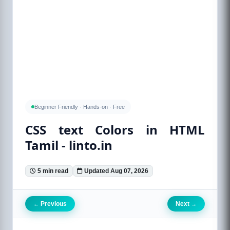
Beginner Friendly · Hands-on · Free
CSS text Colors in HTML
Tamil - linto.in
5 min read
Updated Aug 07, 2026
Previous
Next
←
→