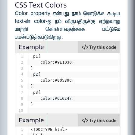
CSS Text Colors
Color property என்பது நாம் கொடுக்க கூடிய
text-ன் color-ஐ நம் விருபதிருக்கு ஏற்றவாறு
மாற்றி கொள்ளவதற்காக மட்டுமே
பயன்படுத்தபடுகிறது.
Example
Try this code
1
.p1{
2
    color:#9E1030;
3
}
4
.p2{
5
    color:#00539C;
6
}
7
.p3{
8
    color:#616247;
9
}
10
Example
Try this code
1
<!DOCTYPE html>