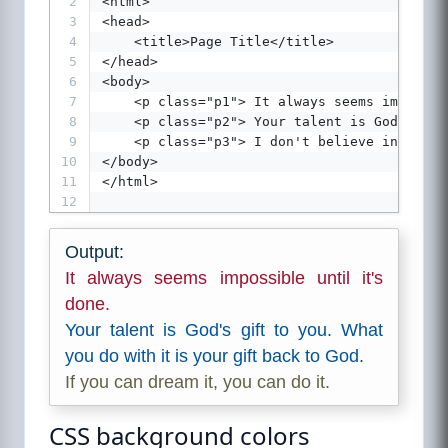
2
<html>
3
<head>
4
    <title>Page Title</title>
5
</head>
6
<body>
7
    <p class="p1"> It always seems impossib
8
    <p class="p2"> Your talent is God's gif
9
    <p class="p3"> I don't believe in age I
10
</body>
11
</html>
12
Output:
It always seems impossible until it's
done.
Your talent is God's gift to you. What
you do with it is your gift back to God.
If you can dream it, you can do it.
CSS background colors