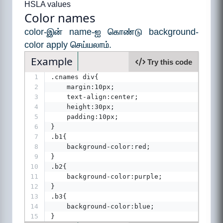
HSLA values
Color names
color-இன் name-ஐ கொண்டு background-
color apply செய்யலாம்.
Example
Try this code
1
.cnames div{
2
    margin:10px;
3
    text-align:center;
4
    height:30px;
5
    padding:10px;
6
}
7
.b1{
8
    background-color:red;
9
}
10
.b2{
11
    background-color:purple;
12
}
13
.b3{
14
    background-color:blue;
15
}