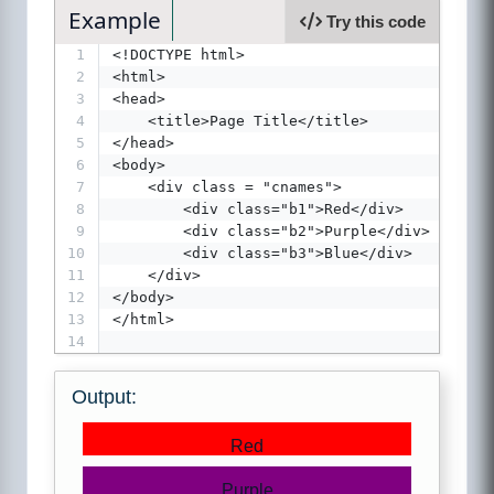
Example
Try this code
1
<!DOCTYPE html>
2
<html>
3
<head>
4
    <title>Page Title</title>
5
</head>
6
<body>
7
    <div class = "cnames">
8
        <div class="b1">Red</div>
9
        <div class="b2">Purple</div>
10
        <div class="b3">Blue</div>
11
    </div>
12
</body>
13
</html>
14
Output:
Red
Purple