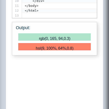
10
    </div>
11
</body>
12
</html>
13
Output:
rgb(0, 165, 94,0.3)
hsl(9, 100%, 64%,0.8)