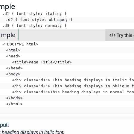
mple
.d1 { font-style: italic; }  
	.d2 { font-style: oblique; }  
.d3 { font-style: normal; } 
ample
Try this
<!DOCTYPE html>
	<html>
	<head>
    <title>Page Title</title>
	</head>
	<body>
    <div class="d1"> This heading displays in italic fo
    <div class="d2"> This heading displays in oblique f
    <div class="d3">This heading displays in normal fon
	</body>
	</html>
put:
 heading displays in italic font.