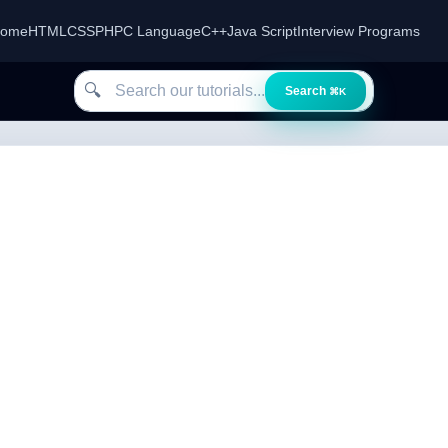
ome
HTML
CSS
PHP
C Language
C++
Java Script
Interview Programs
Search our tutorials
🔍
Search
⌘K