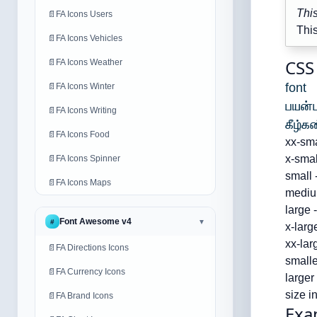
This
📄
FA Icons Users
This
📄
FA Icons Vehicles
CSS
📄
FA Icons Weather
font
📄
FA Icons Winter
பயன்ப
📄
FA Icons Writing
கீழ்க
📄
FA Icons Food
xx-sma
x-smal
📄
FA Icons Spinner
small 
📄
FA Icons Maps
medium
large 
Font Awesome v4
#
▼
x-larg
xx-lar
📄
FA Directions Icons
smalle
📄
FA Currency Icons
larger
size i
📄
FA Brand Icons
Exa