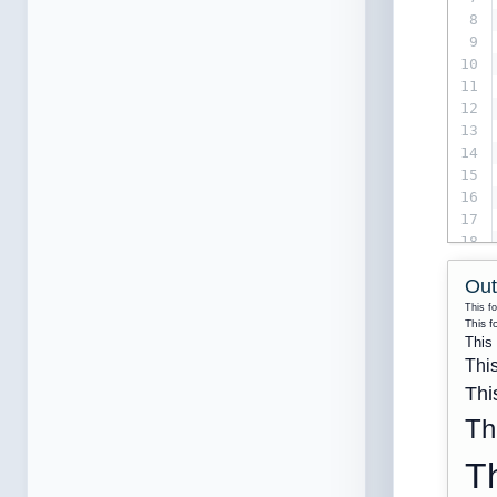
8
9
10
11
12
13
14
15
16
17
18
19
Out
This fo
This f
This 
This
This
Th
Th