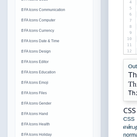
4
5
📄
FA Icons Communication
6
📄
FA Icons Computer
7
8
📄
FA Icons Currency
9
10
📄
FA Icons Date & Time
11
12
📄
FA Icons Design
📄
FA Icons Editor
Out
📄
FA Icons Education
Th
Thi
📄
FA Icons Emoji
Th
📄
FA Icons Files
📄
FA Icons Gender
CSS
📄
FA Icons Hand
CSS F
📄
FA Icons Health
என்பத
norma
📄
FA Icons Holiday