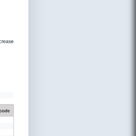
crease
 code