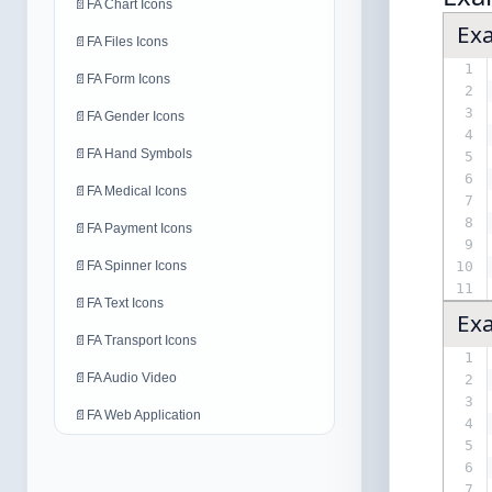
📄
FA Chart Icons
Ex
📄
FA Files Icons
1
📄
FA Form Icons
2
3
📄
FA Gender Icons
4
📄
FA Hand Symbols
5
6
📄
FA Medical Icons
7
8
📄
FA Payment Icons
9
📄
FA Spinner Icons
10
11
📄
FA Text Icons
Ex
📄
FA Transport Icons
1
📄
FA Audio Video
2
3
📄
FA Web Application
4
5
6
7