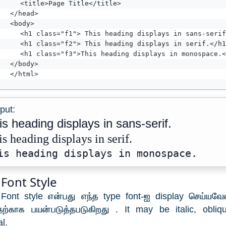
    <title>Page Title</title>	
	</head>
	<body>
    <h1 class="f1"> This heading displays in sans-serif
    <h1 class="f2"> This heading displays in serif.</h1
    <h1 class="f3">This heading displays in monospace.<
	</body>
	</html>
put:
is heading displays in sans-serif.
s heading displays in serif.
is heading displays in monospace.
 Font Style
ont style என்பது எந்த type font-ஐ display செய்யவே
ற்காக பயன்படுத்தபடுகிறது . It may be italic, obliq
l.