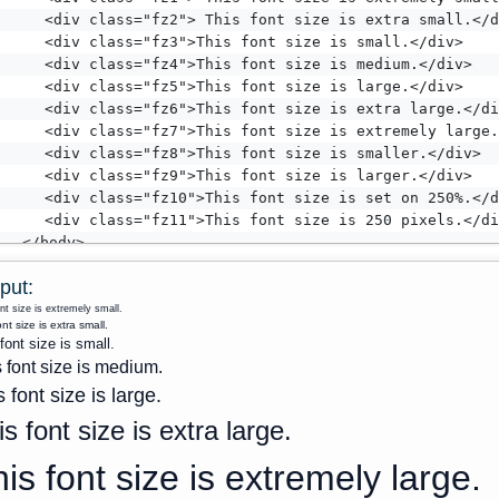
    <div class="fz2"> This font size is extra small.</d
    <div class="fz3">This font size is small.</div>
    <div class="fz4">This font size is medium.</div>
    <div class="fz5">This font size is large.</div>
    <div class="fz6">This font size is extra large.</di
    <div class="fz7">This font size is extremely large.
    <div class="fz8">This font size is smaller.</div>
    <div class="fz9">This font size is larger.</div>
    <div class="fz10">This font size is set on 250%.</d
    <div class="fz11">This font size is 250 pixels.</di
	</body>
</html>
put:
nt size is extremely small.
ont size is extra small.
font size is small.
 font size is medium.
 font size is large.
is font size is extra large.
is font size is extremely large.