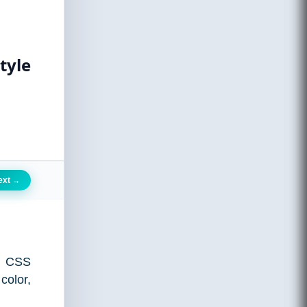
tyle
ext
→
்ய CSS
color,