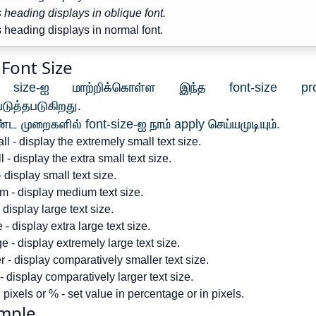
 heading displays in oblique font.
 heading displays in normal font.
 Font Size
 size-ஐ மாற்றிக்கொள்ள இந்த font-size pro
டுத்தபடுகிறது.
ண்ட முறைகளில் font-size-ஐ நாம் apply செய்யமுடியும்.
ll - display the extremely small text size.
l - display the extra small text size.
- display small text size.
 - display medium text size.
- display large text size.
e - display extra large text size.
ge - display extremely large text size.
r - display comparatively smaller text size.
 - display comparatively larger text size.
n pixels or % - set value in percentage or in pixels.
mple