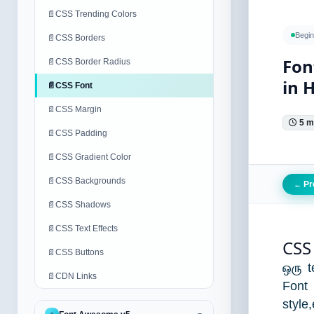
📄
CSS Trending Colors
Begin
📄
CSS Borders
Fon
📄
CSS Border Radius
in 
📄
CSS Font
📄
CSS Margin
5 m
📄
CSS Padding
📄
CSS Gradient Color
📄
CSS Backgrounds
Pr
←
📄
CSS Shadows
📄
CSS Text Effects
CSS
📄
CSS Buttons
ஒரு t
📄
CDN Links
Font 
style,