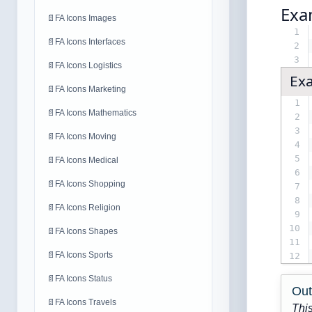
Exa
📄
FA Icons Images
1
📄
FA Icons Interfaces
2
3
📄
FA Icons Logistics
Ex
📄
FA Icons Marketing
1
📄
FA Icons Mathematics
2
3
📄
FA Icons Moving
4
5
📄
FA Icons Medical
6
📄
FA Icons Shopping
7
8
📄
FA Icons Religion
9
10
📄
FA Icons Shapes
11
📄
FA Icons Sports
12
📄
FA Icons Status
Out
📄
FA Icons Travels
This