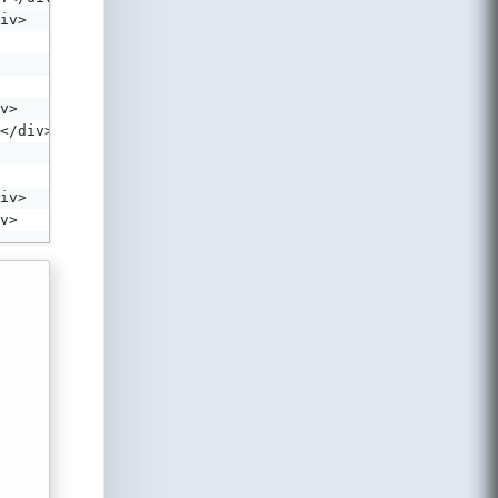
iv>
v>
</div>
iv>
v>