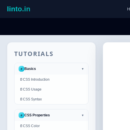
linto.in
H
TUTORIALS
Basics
#
▼
📄
CSS Introduction
📄
CSS Usage
📄
CSS Syntax
CSS Properties
#
▼
📄
CSS Color