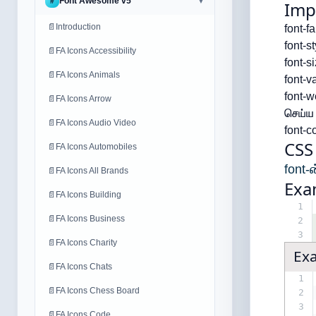
Font Awesome v5
#
▼
Imp
📄
Introduction
font-f
font-s
📄
FA Icons Accessibility
font-s
📄
FA Icons Animals
font-v
font-
📄
FA Icons Arrow
செய்ய 
📄
FA Icons Audio Video
font-c
CSS
📄
FA Icons Automobiles
font-
📄
FA Icons All Brands
Exa
📄
FA Icons Building
1
📄
FA Icons Business
2
3
📄
FA Icons Charity
Ex
📄
FA Icons Chats
1
📄
FA Icons Chess Board
2
3
📄
FA Icons Code