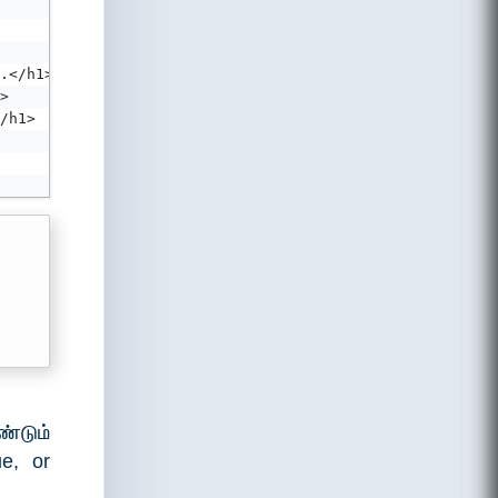
.</h1>
>
/h1>
ண்டும்
ue, or