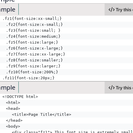
ample
Try this
.fz1{font-size:xx-small;}
	.fz2{font-size:x-small;}
	.fz3{font-size:small; }
	.fz4{font-size:medium;}
	.fz5{font-size:large;}
	.fz6{font-size:x-large;}
	.fz7{font-size:xx-large;} 
	.fz8{font-size:smaller;}
	.fz9{font-size:larger;}
	.fz10{font-size:200%;}
.fz11{font-size:20px;} 
ample
Try this
<!DOCTYPE html>
	<html>
	<head>
    <title>Page Title</title>
	</head>
	<body>
    <div class="fz1"> This font size is extremely small