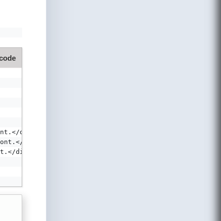
 code
nt.</div>
ont.</div>
t.</div>