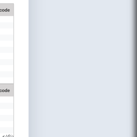
 code
 code
.</div>