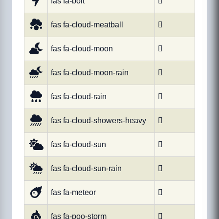
fas fa-bolt

fas fa-cloud-meatball

fas fa-cloud-moon

fas fa-cloud-moon-rain

fas fa-cloud-rain

fas fa-cloud-showers-heavy

fas fa-cloud-sun

fas fa-cloud-sun-rain

fas fa-meteor

fas fa-poo-storm
