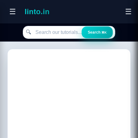
☰
linto.in
☰
Search our tutorials
🔍
Search
⌘K