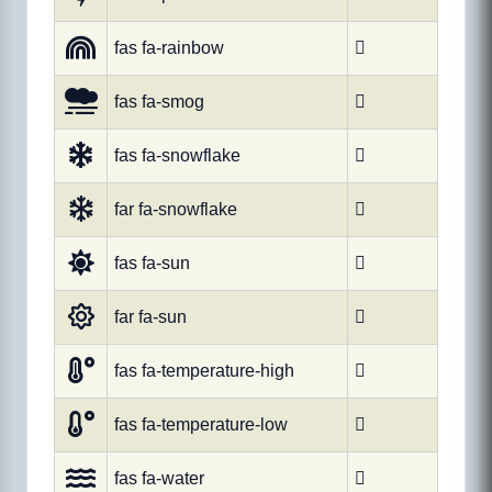
fas fa-rainbow

fas fa-smog

fas fa-snowflake

far fa-snowflake

fas fa-sun

far fa-sun

fas fa-temperature-high

fas fa-temperature-low

fas fa-water
