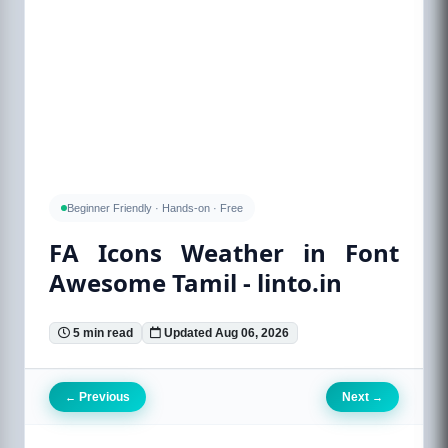
Beginner Friendly · Hands-on · Free
FA Icons Weather in Font
Awesome Tamil - linto.in
5 min read
Updated Aug 06, 2026
Previous
Next
←
→