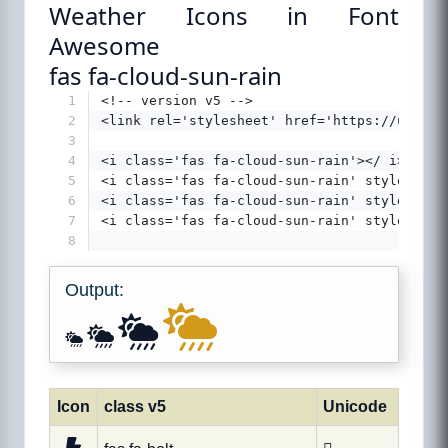
Weather Icons in Font
Awesome
fas fa-cloud-sun-rain
1
<!-- version v5 -->
2
<link rel='stylesheet' href='https://use.fo
3
4
<i class='fas fa-cloud-sun-rain'></ i>
5
<i class='fas fa-cloud-sun-rain' style='fon
6
<i class='fas fa-cloud-sun-rain' style='fon
7
<i class='fas fa-cloud-sun-rain' style='fon
8
Output:
Icon
class v5
Unicode