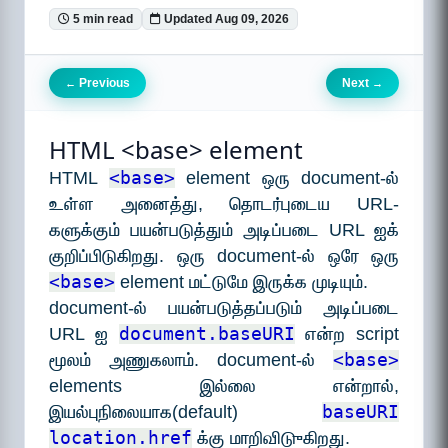
5 min read
Updated Aug 09, 2026
Previous
Next
←
→
HTML <base> element
HTML
<base>
element ஒரு document-ல்
உள்ள அனைத்து, தொடர்புடைய URL-
களுக்கும் பயன்படுத்தும் அடிப்படை URL ஐக்
குறிப்பிடுகிறது. ஒரு document-ல் ஒரே ஒரு
<base>
element மட்டுமே இருக்க முடியும்.
document-ல் பயன்படுத்தப்படும் அடிப்படை
URL ஐ
document.baseURI
என்ற script
மூலம் அணுகலாம். document-ல்
<base>
elements இல்லை என்றால்,
இயல்புநிலையாக(default)
baseURI
location.href
க்கு மாறிவிடுுகிறது.