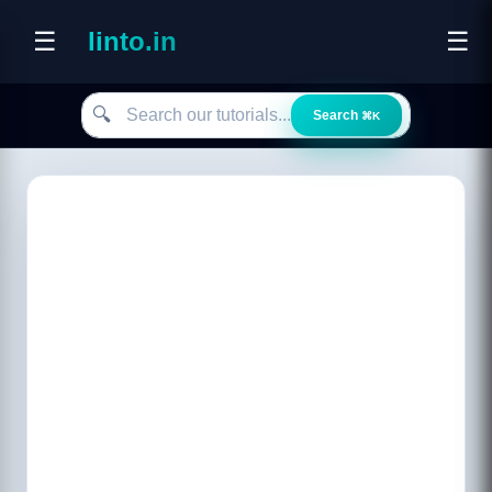
☰
linto.in
☰
Search our tutorials
🔍
Search
⌘K