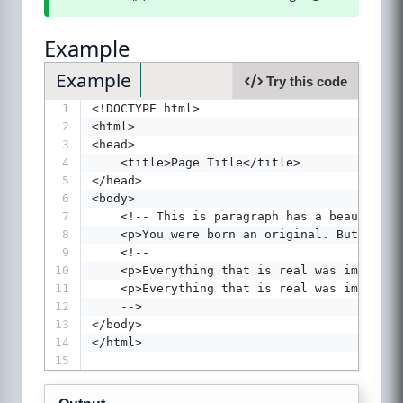
Example
Example
Try this code
1
<!DOCTYPE html>
2
<html>
3
<head>
4
    <title>Page Title</title>
5
</head>
6
<body>
7
    <!-- This is paragraph has a beautiful 
8
    <p>You were born an original. But don't
9
    <!--
10
    <p>Everything that is real was imagined
11
    <p>Everything that is real was imagined
12
    -->
13
</body>
14
</html>
15