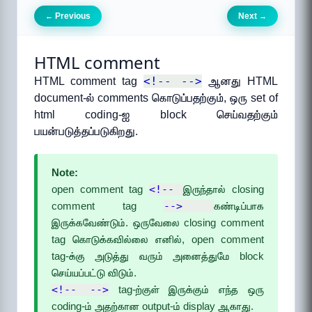
Previous
Next
←
→
HTML comment
<!-- -->
HTML comment tag
ஆனது HTML
document-ல் comments கொடுப்பதற்கும், ஒரு set of
html coding-ஐ block செய்வதற்கும்
பயன்படுத்தப்படுகிறது.
Note:
open comment tag
<!--
இருந்தால் closing
comment tag
-->
கண்டிப்பாக
இருக்கவேண்டும். ஒருவேலை closing comment
tag கொடுக்கவில்லை எனில், open comment
tag-க்கு அடுத்து வரும் அனைத்துமே block
செய்யப்பட்டு விடும்.
<!-- -->
tag-ற்குள் இருக்கும் எந்த ஒரு
coding-ம் அதற்கான output-ம் display ஆகாது.