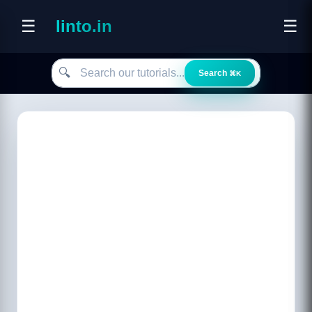
☰
linto.in
☰
Search our tutorials
🔍
Search
⌘K