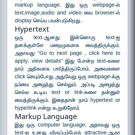
markup language. இது ஒரு webpage-ல்
text,image,audio and video வை browser-ல்
display செய்ய பயன்படுகிறது..
Hypertext
ஒரு text-ஆனது இன்னொரு text-ஐ
தனக்குள்ளே மறைமுகமாக வைத்திருக்கும்.
அதாவது "
Go to next page
,
click here to
apply
,
view details
" இது போன்ற text-களை
நாம் அதிகமாக பார்த்திருப்போம், அவைகளை
click செயும்போது அதுவேறு ஒரு webpage-க்கு
நம்மை அழைத்து செல்லும். அப்படி அழைத்து
செல்ல கூடிய text or link-களை தன்னுள்
வைத்திருக்கும். இதைதான் நாம் hypertext or
hyperlink என்று கூறுகிறோம்.
Markup Language
இது ஒரு computer language, அதாவது ஒரு
text-ஐ உனது விருப்பம்போல் attractive-ஆகா