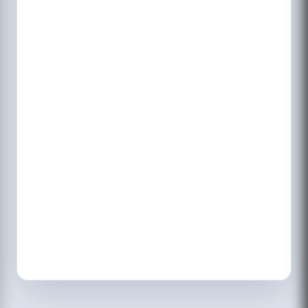
jjjjjh
sarala.tr
27th December,2024 12:30 pm
very esy methods, thank you.
r.jagankumar
14th December,2024 07:42 pm
very esy methote
ishwarya
11th November,2024 02:51 pm
phython program explain tamil
Prakash.P
26th October,2024 02:21 pm
I learn with web pages creating
Mohamed fikri
10th October,2024 02:55 pm
Next page plzz