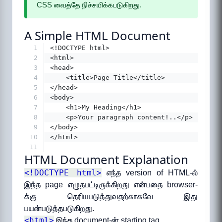
CSS வைத்தே நிச்சயிக்கபடுகிறது.
A Simple HTML Document
1
<!DOCTYPE html>
2
<html>
3
<head>
4
    <title>Page Title</title>
5
</head>
6
<body>
7
    <h1>My Heading</h1>
8
    <p>Your paragraph content!..</p>
9
</body>
10
</html>
11
HTML Document Explanation
<!DOCTYPE html>
எந்த version of HTML-ல்
இந்த page எழுதபட்டிருக்கிறது என்பதை browser-
க்கு தெரியபடுத்துவதற்காகவே இது
பயன்படுத்தபடுகிறது.
<html>
இந்த document-ன் starting tag