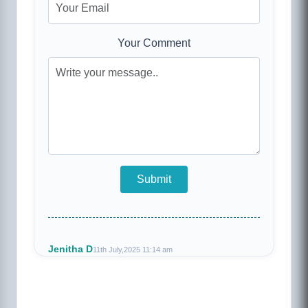
Your Comment
Jenitha D
11th July,2025 11:14 am
i love you dinesh
nvmkjh
7th April,2025 09:32 pm