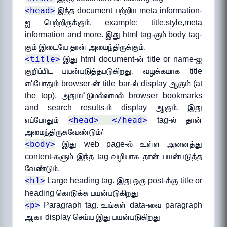
<head>
இந்த document பற்றிய meta information-
ஐ பெற்றிருக்கும், example: title,style,meta
information and more. இது html tag-கும் body tag-
கும் இடையே தான் அமைந்திருக்கும்.
<title>
இது html document-ன் title or name-ஐ
குறிப்பிட பயன்படுத்தபடுகிறது. வழக்கமாக title
எப்போதும் browser-ன் title bar-ல் display ஆகும் (at
the top), அதுமட்டுமல்லாமல் browser bookmarks
and search results-ம் display ஆகும். இது
<head> </head>
எப்போதும்
tag-ல் தான்
அமைந்திருகவேண்டும்/
<body>
இது web page-ல் உள்ள அனைத்து
content-களும் இந்த tag வழியாக தான் பயன்படுத்த
வேண்டும்.
<h1>
Large heading tag. இது ஒரு post-க்கு title or
heading கொடுக்க பயன்படுகிறது
<p>
Paragraph tag. உங்கள் data-வை paragraph
ஆகா display செய்ய இது பயன்படுகிறது