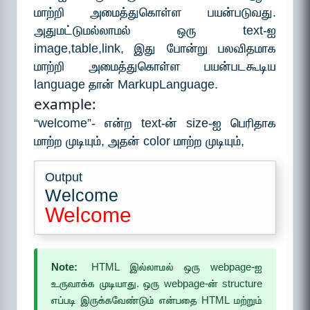
மாற்றி அமைத்துகொள்ள பயன்படுவது.
அதுமட்டுமல்லாமல் ஒரு text-ஐ
image,table,link, இது போன்று பலவிதமாக
மாற்றி அமைத்துகொள்ள பயன்படகூடிய
language தான் MarkupLanguage.
example:
“welcome”- என்ற text-ன் size-ஐ பெரிதாக
மாற்ற முடியும், அதன் color மாற்ற முடியும்,
Output
Welcome
Welcome
Note:
HTML இல்லாமல் ஒரு webpage-ஐ
உருவாக்க முடியாது. ஒரு webpage-ன் structure
எப்படி இருக்கவேண்டும் என்பதை HTML மற்றும்