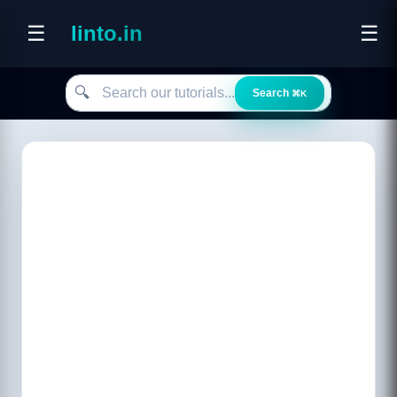
☰
linto.in
☰
Search our tutorials
🔍
Search
⌘K